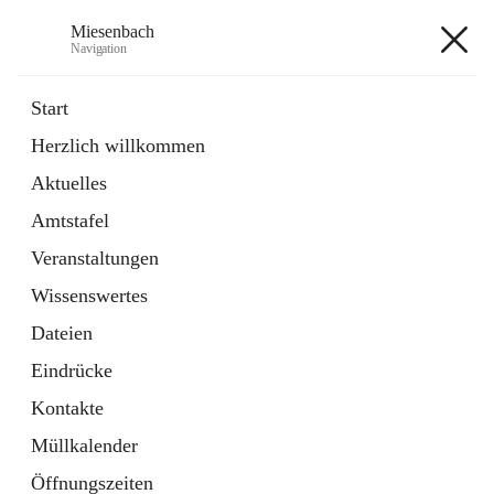
Miesenbach
Navigation
Miesenbach
Start
Herzlich willkommen
öffnet
Abwasserverband oberes Piestingtal
Aktuelles
in
Externe Webseite
neuem
Amtstafel
Tab
öffnet
Region Schneebergland
in
Externe Webseite
Veranstaltungen
neuem
Tab
Wissenswertes
+2
Dateien
Eindrücke
Kontakte
Müllkalender
Hauptadresse
Öffnungszeiten