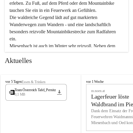
erleben. Zu Fuß, auf dem Pferd oder dem Mountainbike 
tauchen Sie ein in ein Feuerwerk an Gefühlen.
Die waldreiche Gegend lädt auf gut markierten 
Wanderwegen zum Wandern - und eine landschaftlich 
besonders reizvolle Mountainbikestrecke zum Radfahren 
ein.
Miesenbach ist auch im Winter sehr reizvoll. Neben dem 
Eisstockschießen gibt es auf dem nahe gelegenen Unterberg 
Aktuelles
wunderschöne Naturschneepisten, die zum Schifahren oder 
Boarden einladen. Ebenso ist der 2.075 m hohe Schneeberg 
ein Paradies für Sportfreunde. Genießen Sie auch das 
M
vielfältige Angebot unserer Kulturvereine.
M
vor 5 Tagen
vor 1 Woche
Essen & Trinken
i
i
Team Österreich Tafel_Pernitz
m.noen.at
e
e
0,1 MB
Überzeugen Sie sich selbst, dass Sie in Miesenbach sowie 
Lagerfeuer löste
s
s
e
in den Beherbergungsbetrieben, Gaststätten und urigen 
e
Waldbrand im Pie
n
n
Berghütten herzlich aufgenommen werden.
aus
Dank dem Einsatz der Fre
b
b
Feuerwehren Waidmannsf
a
a
Miesenbach und Oed kon
c
Wir kennen Miesenbach als lebens- und liebenswerten Ort. 
c
bei der Gauermannhütte s
h
h
Tradition und Innovation werden ebenso groß geschrieben 