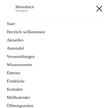
Miesenbach
Navigation
Miesenbach
Start
Herzlich willkommen
öffnet
Abwasserverband oberes Piestingtal
Aktuelles
in
Externe Webseite
neuem
Amtstafel
Tab
öffnet
Region Schneebergland
in
Externe Webseite
Veranstaltungen
neuem
Tab
Wissenswertes
+2
Dateien
Eindrücke
Kontakte
Müllkalender
Hauptadresse
Öffnungszeiten