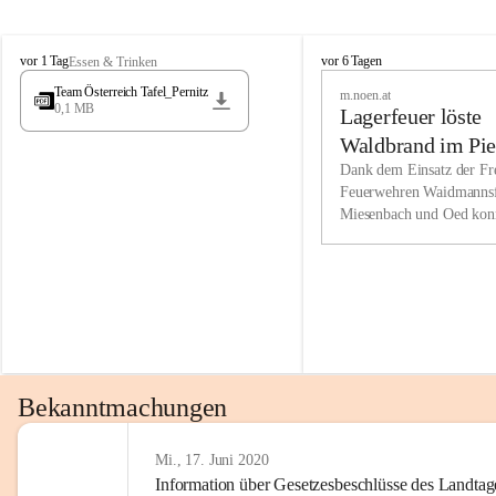
Wir kenne
M
M
werden eb
vor 1 Tag
vor 6 Tagen
Essen & Trinken
i
i
Entwickl
Team Österreich Tafel_Pernitz
m.noen.at
e
e
0,1 MB
Lagerfeuer löste
s
s
e
e
Unsere Ve
Waldbrand im Pie
n
n
bzw. Info
aus
Dank dem Einsatz der Fre
b
b
Feuerwehren Waidmannsf
wir fühl
a
a
Miesenbach und Oed kon
c
c
Lösungsor
bei der Gauermannhütte s
h
h
gelöscht werden.
Unsere M
der Wirts
kurzfrist
gesetzlic
unserer G
Bekanntmachungen
beizubeha
Nach 201
Mi., 17. Juni 2020
Information über Gesetzesbeschlüsse des Landtag
verliehen