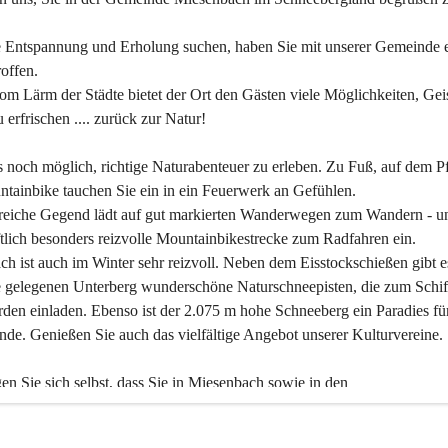
 Entspannung und Erholung suchen, haben Sie mit unserer Gemeinde e
offen.
om Lärm der Städte bietet der Ort den Gästen viele Möglichkeiten, Gei
 erfrischen .... zurück zur Natur!
es noch möglich, richtige Naturabenteuer zu erleben. Zu Fuß, auf dem P
tainbike tauchen Sie ein in ein Feuerwerk an Gefühlen.
reiche Gegend lädt auf gut markierten Wanderwegen zum Wandern - un
tlich besonders reizvolle Mountainbikestrecke zum Radfahren ein.
h ist auch im Winter sehr reizvoll. Neben dem Eisstockschießen gibt e
 gelegenen Unterberg wunderschöne Naturschneepisten, die zum Schif
den einladen. Ebenso ist der 2.075 m hohe Schneeberg ein Paradies fü
nde. Genießen Sie auch das vielfältige Angebot unserer Kulturvereine.
n Sie sich selbst, dass Sie in Miesenbach sowie in den 
gungsbetrieben, Gaststätten und urigen Berghütten herzlich aufgenom