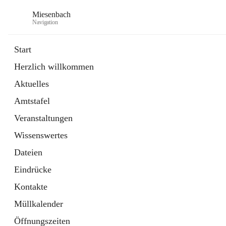
Miesenbach
Navigation
Start
Herzlich willkommen
öffnet
Abwasserverband oberes Piestingtal
Aktuelles
in
Externe Webseite
neuem
Amtstafel
Tab
öffnet
Region Schneebergland
in
Externe Webseite
Veranstaltungen
neuem
Tab
Wissenswertes
Dateien
Eindrücke
Kontakte
Müllkalender
Öffnungszeiten