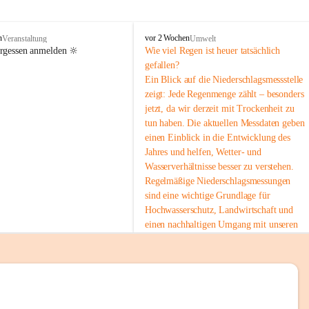
tion 
M
n
vor 2 Wochen
Veranstaltung
Umwelt
i
ergessen anmelden 🔆
Wie viel Regen ist heuer tatsächlich 
e
gefallen?
s
Ein Blick auf die Niederschlagsmessstelle 
stelle 
e
zeigt: Jede Regenmenge zählt – besonders 
n
gt und 
jetzt, da wir derzeit mit Trockenheit zu 
b
tun haben. Die aktuellen Messdaten geben 
a
c
einen Einblick in die Entwicklung des 
h
Jahres und helfen, Wetter- und 
Wasserverhältnisse besser zu verstehen.
sätzen 
Regelmäßige Niederschlagsmessungen 
r 
sind eine wichtige Grundlage für 
. Den 
Hochwasserschutz, Landwirtschaft und 
m Wohl 
einen nachhaltigen Umgang mit unseren 
Ressourcen. Gerade in trockenen Zeiten ist
es umso wichtiger, bewusst und 
verantwortungsvoll mit Wasser 
umzugehen.
emeinde“ 
 Die aktuellen Messwerte findest du hier:
rten und 