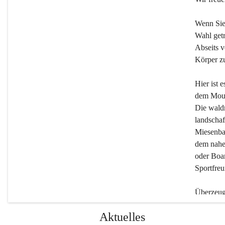
Wenn Sie
Wahl getr
Abseits v
Körper zu
Hier ist 
dem Moun
Die wald
landschaf
Miesenbac
dem nahe
oder Boar
Sportfreu
Überzeuge
Beherber
Aktuelles
werden.