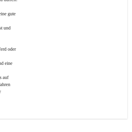
ine gute 
st und 
ferd oder 
d eine 
s auf 
ahren 
r 
men 