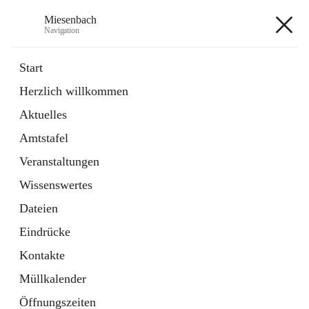
Miesenbach
Navigation
Miesenbach
Start
Herzlich willkommen
öffnet
Abwasserverband oberes Piestingtal
Aktuelles
in
Externe Webseite
neuem
Amtstafel
Tab
öffnet
Region Schneebergland
in
Externe Webseite
Veranstaltungen
neuem
Tab
Wissenswertes
+2
Dateien
Eindrücke
Kontakte
Müllkalender
Hauptadresse
Öffnungszeiten