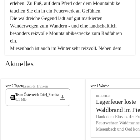
erleben. Zu Fuß, auf dem Pferd oder dem Mountainbike 
tauchen Sie ein in ein Feuerwerk an Gefühlen.
Die waldreiche Gegend lädt auf gut markierten 
Wanderwegen zum Wandern - und eine landschaftlich 
besonders reizvolle Mountainbikestrecke zum Radfahren 
ein.
Miesenbach ist auch im Winter sehr reizvoll. Neben dem 
Eisstockschießen gibt es auf dem nahe gelegenen Unterberg 
Aktuelles
wunderschöne Naturschneepisten, die zum Schifahren oder 
Boarden einladen. Ebenso ist der 2.075 m hohe Schneeberg 
ein Paradies für Sportfreunde. Genießen Sie auch das 
M
vielfältige Angebot unserer Kulturvereine.
M
vor 2 Tagen
vor 1 Woche
Essen & Trinken
i
i
Team Österreich Tafel_Pernitz
m.noen.at
e
e
0,1 MB
Überzeugen Sie sich selbst, dass Sie in Miesenbach sowie 
Lagerfeuer löste
s
s
e
in den Beherbergungsbetrieben, Gaststätten und urigen 
e
Waldbrand im Pie
n
n
Berghütten herzlich aufgenommen werden.
aus
Dank dem Einsatz der Fre
b
b
Feuerwehren Waidmannsf
a
a
Miesenbach und Oed kon
c
Wir kennen Miesenbach als lebens- und liebenswerten Ort. 
c
bei der Gauermannhütte s
h
h
Tradition und Innovation werden ebenso groß geschrieben 