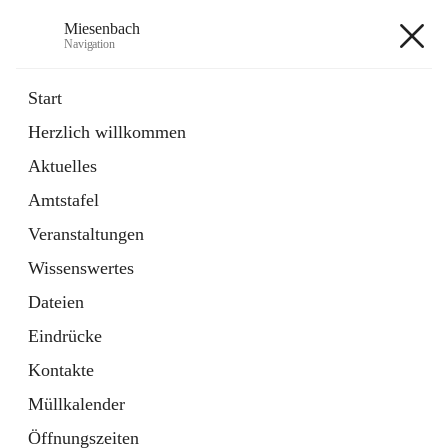
Miesenbach
Navigation
Miesenbach
Start
Herzlich willkommen
öffnet
Abwasserverband oberes Piestingtal
Aktuelles
in
Externe Webseite
neuem
Amtstafel
Tab
öffnet
Region Schneebergland
in
Externe Webseite
Veranstaltungen
neuem
Tab
Wissenswertes
+2
Dateien
Eindrücke
Kontakte
Müllkalender
Hauptadresse
Öffnungszeiten