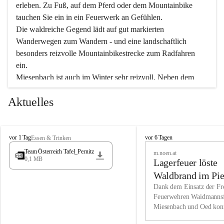
erleben. Zu Fuß, auf dem Pferd oder dem Mountainbike 
tauchen Sie ein in ein Feuerwerk an Gefühlen.
Die waldreiche Gegend lädt auf gut markierten 
Wanderwegen zum Wandern - und eine landschaftlich 
besonders reizvolle Mountainbikestrecke zum Radfahren 
ein.
Miesenbach ist auch im Winter sehr reizvoll. Neben dem 
Eisstockschießen gibt es auf dem nahe gelegenen Unterberg 
Aktuelles
wunderschöne Naturschneepisten, die zum Schifahren oder 
Boarden einladen. Ebenso ist der 2.075 m hohe Schneeberg 
ein Paradies für Sportfreunde. Genießen Sie auch das 
M
vielfältige Angebot unserer Kulturvereine.
M
vor 1 Tag
vor 6 Tagen
Essen & Trinken
i
i
Team Österreich Tafel_Pernitz
m.noen.at
e
e
0,1 MB
Überzeugen Sie sich selbst, dass Sie in Miesenbach sowie 
Lagerfeuer löste
s
s
e
in den Beherbergungsbetrieben, Gaststätten und urigen 
e
Waldbrand im Pie
n
n
Berghütten herzlich aufgenommen werden.
aus
Dank dem Einsatz der Fre
b
b
Feuerwehren Waidmannsf
a
a
Miesenbach und Oed kon
c
Wir kennen Miesenbach als lebens- und liebenswerten Ort. 
c
bei der Gauermannhütte s
h
h
Tradition und Innovation werden ebenso groß geschrieben 