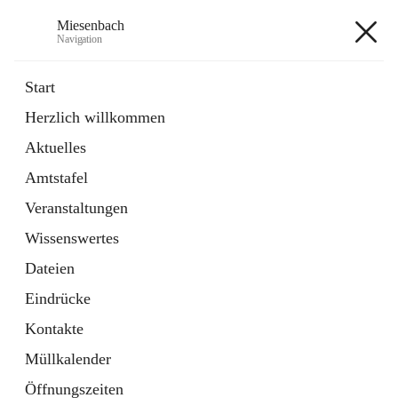
Miesenbach
Navigation
Miesenbach
Start
Herzlich willkommen
öffnet
Abwasserverband oberes Piestingtal
Aktuelles
in
Externe Webseite
neuem
Amtstafel
Tab
öffnet
Region Schneebergland
in
Externe Webseite
Veranstaltungen
neuem
Tab
Wissenswertes
+2
Dateien
Eindrücke
Kontakte
Müllkalender
Hauptadresse
Öffnungszeiten