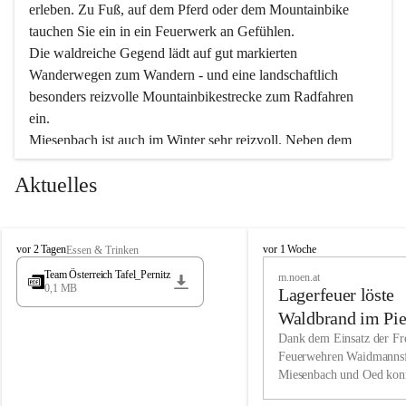
erleben. Zu Fuß, auf dem Pferd oder dem Mountainbike 
tauchen Sie ein in ein Feuerwerk an Gefühlen.
Die waldreiche Gegend lädt auf gut markierten 
Wanderwegen zum Wandern - und eine landschaftlich 
besonders reizvolle Mountainbikestrecke zum Radfahren 
ein.
Miesenbach ist auch im Winter sehr reizvoll. Neben dem 
Eisstockschießen gibt es auf dem nahe gelegenen Unterberg 
Aktuelles
wunderschöne Naturschneepisten, die zum Schifahren oder 
Boarden einladen. Ebenso ist der 2.075 m hohe Schneeberg 
ein Paradies für Sportfreunde. Genießen Sie auch das 
M
vielfältige Angebot unserer Kulturvereine.
M
vor 2 Tagen
vor 1 Woche
Essen & Trinken
i
i
Team Österreich Tafel_Pernitz
m.noen.at
e
e
0,1 MB
Überzeugen Sie sich selbst, dass Sie in Miesenbach sowie 
Lagerfeuer löste
s
s
e
in den Beherbergungsbetrieben, Gaststätten und urigen 
e
Waldbrand im Pie
n
n
Berghütten herzlich aufgenommen werden.
aus
Dank dem Einsatz der Fre
b
b
Feuerwehren Waidmannsf
a
a
Miesenbach und Oed kon
c
Wir kennen Miesenbach als lebens- und liebenswerten Ort. 
c
bei der Gauermannhütte s
h
h
Tradition und Innovation werden ebenso groß geschrieben 