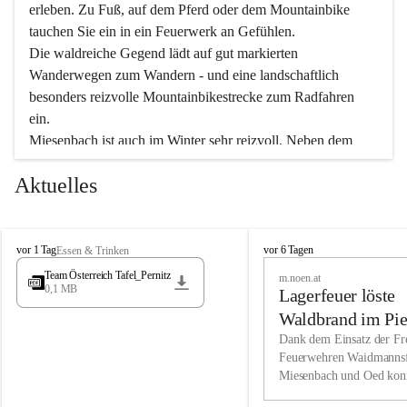
erleben. Zu Fuß, auf dem Pferd oder dem Mountainbike 
tauchen Sie ein in ein Feuerwerk an Gefühlen.
Die waldreiche Gegend lädt auf gut markierten 
Wanderwegen zum Wandern - und eine landschaftlich 
besonders reizvolle Mountainbikestrecke zum Radfahren 
ein.
Miesenbach ist auch im Winter sehr reizvoll. Neben dem 
Eisstockschießen gibt es auf dem nahe gelegenen Unterberg 
Aktuelles
wunderschöne Naturschneepisten, die zum Schifahren oder 
Boarden einladen. Ebenso ist der 2.075 m hohe Schneeberg 
ein Paradies für Sportfreunde. Genießen Sie auch das 
M
vielfältige Angebot unserer Kulturvereine.
M
vor 1 Tag
vor 6 Tagen
Essen & Trinken
i
i
Team Österreich Tafel_Pernitz
m.noen.at
e
e
0,1 MB
Überzeugen Sie sich selbst, dass Sie in Miesenbach sowie 
Lagerfeuer löste
s
s
e
in den Beherbergungsbetrieben, Gaststätten und urigen 
e
Waldbrand im Pie
n
n
Berghütten herzlich aufgenommen werden.
aus
Dank dem Einsatz der Fre
b
b
Feuerwehren Waidmannsf
a
a
Miesenbach und Oed kon
c
Wir kennen Miesenbach als lebens- und liebenswerten Ort. 
c
bei der Gauermannhütte s
h
h
Tradition und Innovation werden ebenso groß geschrieben 