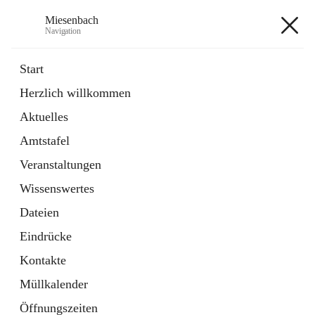
Miesenbach
Navigation
Miesenbach
Start
Herzlich willkommen
öffnet
Abwasserverband oberes Piestingtal
Aktuelles
in
Externe Webseite
neuem
Amtstafel
Tab
öffnet
Region Schneebergland
in
Externe Webseite
Veranstaltungen
neuem
Tab
Wissenswertes
+2
Dateien
Eindrücke
Kontakte
Müllkalender
Hauptadresse
Öffnungszeiten