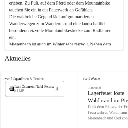
erleben. Zu Fuß, auf dem Pferd oder dem Mountainbike 
tauchen Sie ein in ein Feuerwerk an Gefühlen.
Die waldreiche Gegend lädt auf gut markierten 
Wanderwegen zum Wandern - und eine landschaftlich 
besonders reizvolle Mountainbikestrecke zum Radfahren 
ein.
Miesenbach ist auch im Winter sehr reizvoll. Neben dem 
Eisstockschießen gibt es auf dem nahe gelegenen Unterberg 
Aktuelles
wunderschöne Naturschneepisten, die zum Schifahren oder 
Boarden einladen. Ebenso ist der 2.075 m hohe Schneeberg 
ein Paradies für Sportfreunde. Genießen Sie auch das 
M
vielfältige Angebot unserer Kulturvereine.
M
vor 4 Tagen
vor 1 Woche
Essen & Trinken
i
i
Team Österreich Tafel_Pernitz
m.noen.at
e
e
0,1 MB
Überzeugen Sie sich selbst, dass Sie in Miesenbach sowie 
Lagerfeuer löste
s
s
e
in den Beherbergungsbetrieben, Gaststätten und urigen 
e
Waldbrand im Pie
n
n
Berghütten herzlich aufgenommen werden.
aus
Dank dem Einsatz der Fre
b
b
Feuerwehren Waidmannsf
a
a
Miesenbach und Oed kon
c
Wir kennen Miesenbach als lebens- und liebenswerten Ort. 
c
bei der Gauermannhütte s
h
h
Tradition und Innovation werden ebenso groß geschrieben 