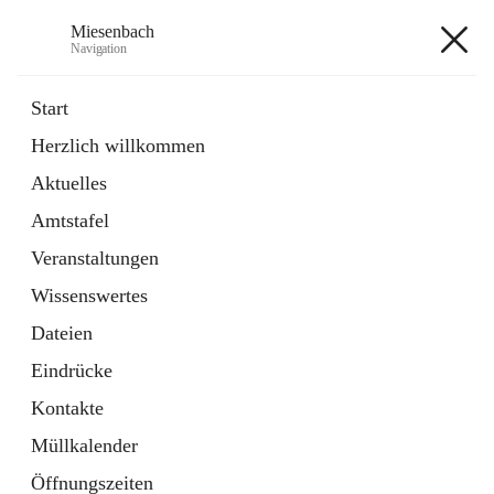
Miesenbach
Navigation
Miesenbach
Start
Herzlich willkommen
öffnet
Abwasserverband oberes Piestingtal
Aktuelles
in
Externe Webseite
neuem
Amtstafel
Tab
öffnet
Region Schneebergland
in
Externe Webseite
Veranstaltungen
neuem
Tab
Wissenswertes
+2
Dateien
Eindrücke
Kontakte
Müllkalender
Hauptadresse
Öffnungszeiten