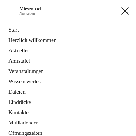
Miesenbach
Navigation
Miesenbach
Start
Herzlich willkommen
öffnet
Abwasserverband oberes Piestingtal
Aktuelles
in
Externe Webseite
neuem
Amtstafel
Tab
öffnet
Region Schneebergland
in
Externe Webseite
Veranstaltungen
neuem
Tab
Wissenswertes
+2
Dateien
Eindrücke
Kontakte
Müllkalender
Hauptadresse
Öffnungszeiten