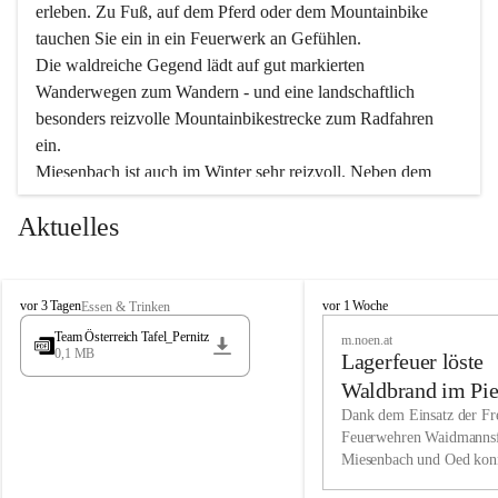
erleben. Zu Fuß, auf dem Pferd oder dem Mountainbike 
tauchen Sie ein in ein Feuerwerk an Gefühlen.
Die waldreiche Gegend lädt auf gut markierten 
Wanderwegen zum Wandern - und eine landschaftlich 
besonders reizvolle Mountainbikestrecke zum Radfahren 
ein.
Miesenbach ist auch im Winter sehr reizvoll. Neben dem 
Eisstockschießen gibt es auf dem nahe gelegenen Unterberg 
Aktuelles
wunderschöne Naturschneepisten, die zum Schifahren oder 
Boarden einladen. Ebenso ist der 2.075 m hohe Schneeberg 
ein Paradies für Sportfreunde. Genießen Sie auch das 
M
vielfältige Angebot unserer Kulturvereine.
M
vor 3 Tagen
vor 1 Woche
Essen & Trinken
i
i
Team Österreich Tafel_Pernitz
m.noen.at
e
e
0,1 MB
Überzeugen Sie sich selbst, dass Sie in Miesenbach sowie 
Lagerfeuer löste
s
s
e
in den Beherbergungsbetrieben, Gaststätten und urigen 
e
Waldbrand im Pie
n
n
Berghütten herzlich aufgenommen werden.
aus
Dank dem Einsatz der Fre
b
b
Feuerwehren Waidmannsf
a
a
Miesenbach und Oed kon
c
Wir kennen Miesenbach als lebens- und liebenswerten Ort. 
c
bei der Gauermannhütte s
h
h
Tradition und Innovation werden ebenso groß geschrieben 