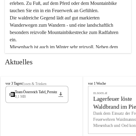
erleben. Zu Fuß, auf dem Pferd oder dem Mountainbike 
tauchen Sie ein in ein Feuerwerk an Gefühlen.
Die waldreiche Gegend lädt auf gut markierten 
Wanderwegen zum Wandern - und eine landschaftlich 
besonders reizvolle Mountainbikestrecke zum Radfahren 
ein.
Miesenbach ist auch im Winter sehr reizvoll. Neben dem 
Eisstockschießen gibt es auf dem nahe gelegenen Unterberg 
Aktuelles
wunderschöne Naturschneepisten, die zum Schifahren oder 
Boarden einladen. Ebenso ist der 2.075 m hohe Schneeberg 
ein Paradies für Sportfreunde. Genießen Sie auch das 
M
vielfältige Angebot unserer Kulturvereine.
M
vor 3 Tagen
vor 1 Woche
Essen & Trinken
i
i
Team Österreich Tafel_Pernitz
m.noen.at
e
e
0,1 MB
Überzeugen Sie sich selbst, dass Sie in Miesenbach sowie 
Lagerfeuer löste
s
s
e
in den Beherbergungsbetrieben, Gaststätten und urigen 
e
Waldbrand im Pie
n
n
Berghütten herzlich aufgenommen werden.
aus
Dank dem Einsatz der Fre
b
b
Feuerwehren Waidmannsf
a
a
Miesenbach und Oed kon
c
Wir kennen Miesenbach als lebens- und liebenswerten Ort. 
c
bei der Gauermannhütte s
h
h
Tradition und Innovation werden ebenso groß geschrieben 