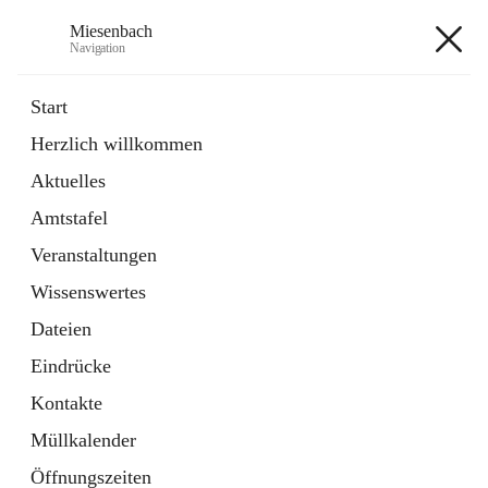
Miesenbach
Navigation
Miesenbach
Start
Herzlich willkommen
öffnet
Abwasserverband oberes Piestingtal
Aktuelles
in
Externe Webseite
neuem
Amtstafel
Tab
öffnet
Region Schneebergland
in
Externe Webseite
Veranstaltungen
neuem
Tab
Wissenswertes
+2
Dateien
Eindrücke
Kontakte
Müllkalender
Hauptadresse
Öffnungszeiten