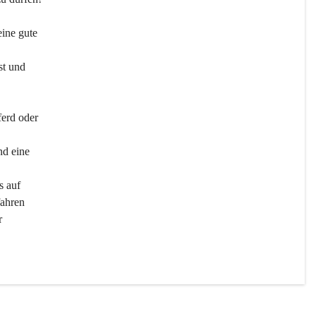
ine gute 
st und 
ferd oder 
d eine 
s auf 
ahren 
r 
men 