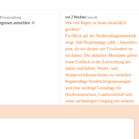
tion 
M
n
vor 2 Wochen
Veranstaltung
Umwelt
i
ergessen anmelden 🔆
Wie viel Regen ist heuer tatsächlich 
e
gefallen?
s
Ein Blick auf die Niederschlagsmessstelle 
stelle 
e
zeigt: Jede Regenmenge zählt – besonders 
n
gt und 
jetzt, da wir derzeit mit Trockenheit zu 
b
tun haben. Die aktuellen Messdaten geben 
a
c
einen Einblick in die Entwicklung des 
h
Jahres und helfen, Wetter- und 
Wasserverhältnisse besser zu verstehen.
sätzen 
Regelmäßige Niederschlagsmessungen 
r 
sind eine wichtige Grundlage für 
. Den 
Hochwasserschutz, Landwirtschaft und 
m Wohl 
einen nachhaltigen Umgang mit unseren 
Ressourcen. Gerade in trockenen Zeiten ist
es umso wichtiger, bewusst und 
verantwortungsvoll mit Wasser 
umzugehen.
emeinde“ 
 Die aktuellen Messwerte findest du hier:
rten und 