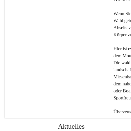
Wenn Sie
Wahl getr
Abseits v
Körper zu
Hier ist 
dem Moun
Die wald
landschaf
Miesenbac
dem nahe
oder Boar
Sportfreu
Überzeuge
Beherber
Aktuelles
werden.