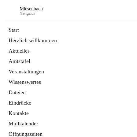
Miesenbach
Navigation
Start
Herzlich willkommen
öffnet
Abwasserverband oberes Piestingtal
Aktuelles
in
Externe Webseite
neuem
Amtstafel
Tab
öffnet
Region Schneebergland
in
Externe Webseite
Veranstaltungen
neuem
Tab
Wissenswertes
Dateien
Eindrücke
Kontakte
Müllkalender
Öffnungszeiten