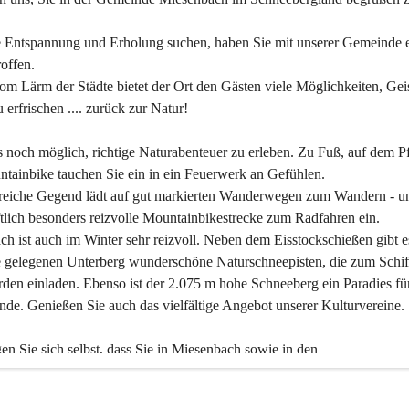
 Entspannung und Erholung suchen, haben Sie mit unserer Gemeinde e
offen.
om Lärm der Städte bietet der Ort den Gästen viele Möglichkeiten, Gei
 erfrischen .... zurück zur Natur!
es noch möglich, richtige Naturabenteuer zu erleben. Zu Fuß, auf dem P
tainbike tauchen Sie ein in ein Feuerwerk an Gefühlen.
reiche Gegend lädt auf gut markierten Wanderwegen zum Wandern - un
tlich besonders reizvolle Mountainbikestrecke zum Radfahren ein.
h ist auch im Winter sehr reizvoll. Neben dem Eisstockschießen gibt e
 gelegenen Unterberg wunderschöne Naturschneepisten, die zum Schif
den einladen. Ebenso ist der 2.075 m hohe Schneeberg ein Paradies fü
nde. Genießen Sie auch das vielfältige Angebot unserer Kulturvereine.
n Sie sich selbst, dass Sie in Miesenbach sowie in den 
gungsbetrieben, Gaststätten und urigen Berghütten herzlich aufgenom