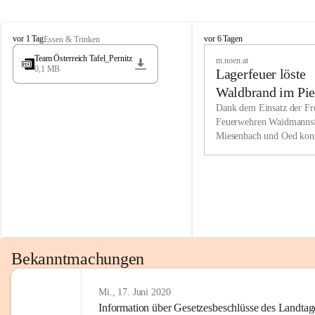
Wir kenne
M
M
werden eb
vor 1 Tag
vor 6 Tagen
Essen & Trinken
i
i
Entwickl
Team Österreich Tafel_Pernitz
m.noen.at
e
e
0,1 MB
Lagerfeuer löste
s
s
e
e
Unsere Ve
Waldbrand im Pie
n
n
bzw. Info
aus
Dank dem Einsatz der Fre
b
b
Feuerwehren Waidmannsf
wir fühl
a
a
Miesenbach und Oed kon
c
c
Lösungsor
bei der Gauermannhütte s
h
h
gelöscht werden.
Unsere M
der Wirts
kurzfrist
gesetzlic
unserer G
Bekanntmachungen
beizubeha
Nach 201
Mi., 17. Juni 2020
Information über Gesetzesbeschlüsse des Landtag
verliehen