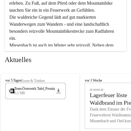
erleben. Zu Fuß, auf dem Pferd oder dem Mountainbike 
tauchen Sie ein in ein Feuerwerk an Gefühlen.
Die waldreiche Gegend lädt auf gut markierten 
Wanderwegen zum Wandern - und eine landschaftlich 
besonders reizvolle Mountainbikestrecke zum Radfahren 
ein.
Miesenbach ist auch im Winter sehr reizvoll. Neben dem 
Eisstockschießen gibt es auf dem nahe gelegenen Unterberg 
Aktuelles
wunderschöne Naturschneepisten, die zum Schifahren oder 
Boarden einladen. Ebenso ist der 2.075 m hohe Schneeberg 
ein Paradies für Sportfreunde. Genießen Sie auch das 
M
vielfältige Angebot unserer Kulturvereine.
M
vor 5 Tagen
vor 1 Woche
Essen & Trinken
i
i
Team Österreich Tafel_Pernitz
m.noen.at
e
e
0,1 MB
Überzeugen Sie sich selbst, dass Sie in Miesenbach sowie 
Lagerfeuer löste
s
s
e
in den Beherbergungsbetrieben, Gaststätten und urigen 
e
Waldbrand im Pie
n
n
Berghütten herzlich aufgenommen werden.
aus
Dank dem Einsatz der Fre
b
b
Feuerwehren Waidmannsf
a
a
Miesenbach und Oed kon
c
Wir kennen Miesenbach als lebens- und liebenswerten Ort. 
c
bei der Gauermannhütte s
h
h
Tradition und Innovation werden ebenso groß geschrieben 