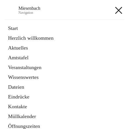
Miesenbach
Navigation
Miesenbach
Start
Herzlich willkommen
öffnet
Abwasserverband oberes Piestingtal
Aktuelles
in
Externe Webseite
neuem
Amtstafel
Tab
öffnet
Region Schneebergland
in
Externe Webseite
Veranstaltungen
neuem
Tab
Wissenswertes
+2
Dateien
Eindrücke
Kontakte
Müllkalender
Hauptadresse
Öffnungszeiten