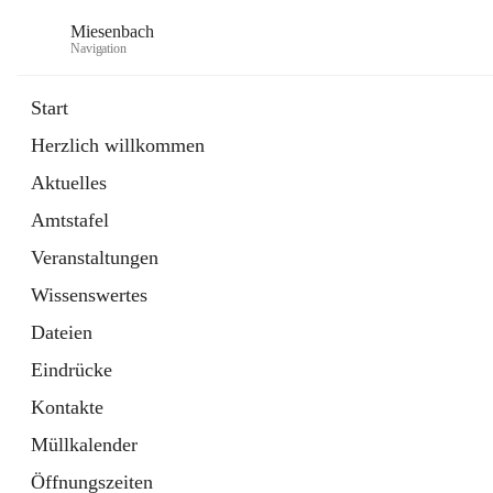
Miesenbach
Navigation
Start
Herzlich willkommen
öffnet
Abwasserverband oberes Piestingtal
Aktuelles
in
Externe Webseite
neuem
Amtstafel
Tab
öffnet
Region Schneebergland
in
Externe Webseite
Veranstaltungen
neuem
Tab
Wissenswertes
Dateien
Eindrücke
Kontakte
Müllkalender
Öffnungszeiten