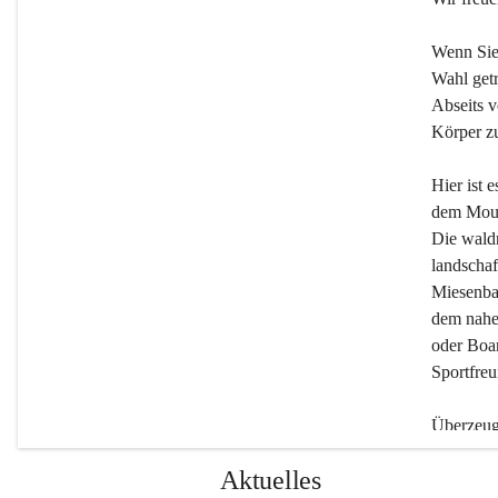
Wenn Sie
Wahl getr
Abseits v
Körper zu
Hier ist 
dem Moun
Die wald
landschaf
Miesenbac
dem nahe
oder Boar
Sportfreu
Überzeuge
Beherber
Aktuelles
werden.