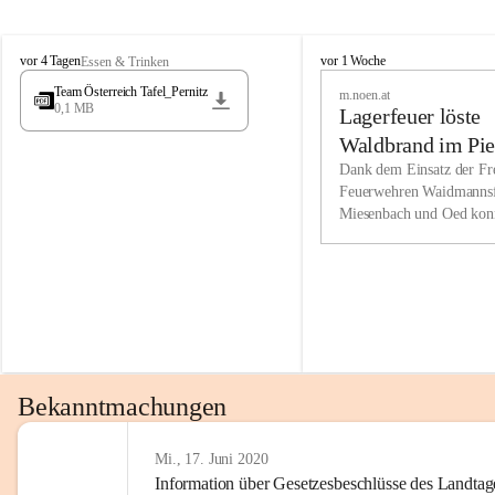
Wir kenne
M
M
werden eb
vor 4 Tagen
vor 1 Woche
Essen & Trinken
i
i
Entwickl
Team Österreich Tafel_Pernitz
m.noen.at
e
e
0,1 MB
Lagerfeuer löste
s
s
e
e
Unsere Ve
Waldbrand im Pie
n
n
bzw. Info
aus
Dank dem Einsatz der Fre
b
b
Feuerwehren Waidmannsf
wir fühl
a
a
Miesenbach und Oed kon
c
c
Lösungsor
bei der Gauermannhütte s
h
h
gelöscht werden.
Unsere M
der Wirts
kurzfrist
gesetzlic
unserer G
Bekanntmachungen
beizubeha
Nach 201
Mi., 17. Juni 2020
Information über Gesetzesbeschlüsse des Landtag
verliehen