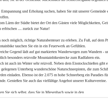
 Entspannung und Erholung suchen, haben Sie mit unserer Gemeinde e
offen.
om Lärm der Städte bietet der Ort den Gästen viele Möglichkeiten, Gei
 erfrischen .... zurück zur Natur!
es noch möglich, richtige Naturabenteuer zu erleben. Zu Fuß, auf dem P
tainbike tauchen Sie ein in ein Feuerwerk an Gefühlen.
reiche Gegend lädt auf gut markierten Wanderwegen zum Wandern - un
tlich besonders reizvolle Mountainbikestrecke zum Radfahren ein.
h ist auch im Winter sehr reizvoll. Neben dem Eisstockschießen gibt e
 gelegenen Unterberg wunderschöne Naturschneepisten, die zum Schif
den einladen. Ebenso ist der 2.075 m hohe Schneeberg ein Paradies fü
nde. Genießen Sie auch das vielfältige Angebot unserer Kulturvereine.
n Sie sich selbst, dass Sie in Miesenbach sowie in den 
gungsbetrieben, Gaststätten und urigen Berghütten herzlich aufgenom