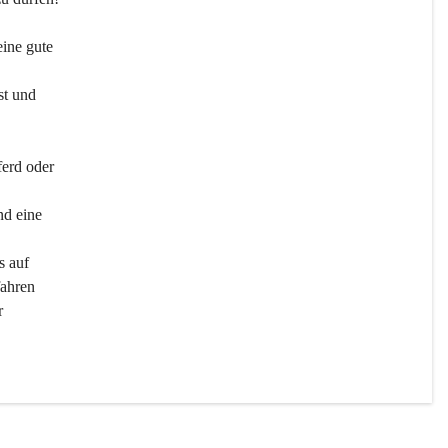
ine gute 
st und 
ferd oder 
d eine 
s auf 
ahren 
r 
men 