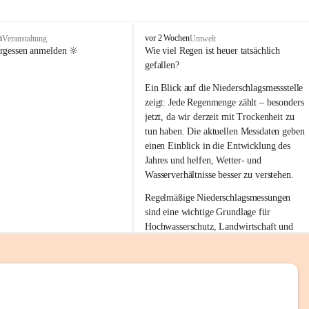
tion 
M
n
vor 2 Wochen
Veranstaltung
Umwelt
i
ergessen anmelden 🔆
Wie viel Regen ist heuer tatsächlich 
e
gefallen?
s
stelle 
e
Ein Blick auf die Niederschlagsmessstelle 
n
zeigt: Jede Regenmenge zählt – besonders 
gt und 
b
jetzt, da wir derzeit mit Trockenheit zu 
a
tun haben. Die aktuellen Messdaten geben 
c
einen Einblick in die Entwicklung des 
h
Jahres und helfen, Wetter- und 
sätzen 
Wasserverhältnisse besser zu verstehen.
r 
Regelmäßige Niederschlagsmessungen 
. Den 
sind eine wichtige Grundlage für 
m Wohl 
Hochwasserschutz, Landwirtschaft und 
einen nachhaltigen Umgang mit unseren 
Ressourcen. Gerade in trockenen Zeiten ist
es umso wichtiger, bewusst und 
verantwortungsvoll mit Wasser 
emeinde“ 
umzugehen.
rten und 