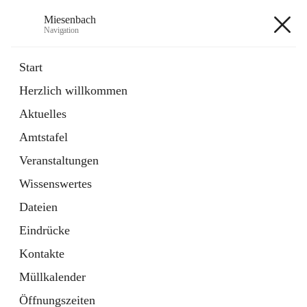
Miesenbach
Navigation
Miesenbach
Start
Herzlich willkommen
öffnet
Abwasserverband oberes Piestingtal
Aktuelles
in
Externe Webseite
neuem
Amtstafel
Tab
öffnet
Region Schneebergland
in
Externe Webseite
Veranstaltungen
neuem
Tab
Wissenswertes
+2
Dateien
Eindrücke
Kontakte
Müllkalender
Hauptadresse
Öffnungszeiten