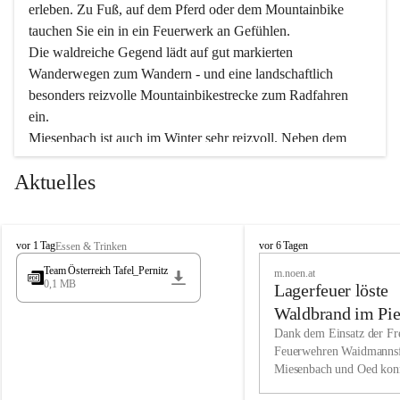
erleben. Zu Fuß, auf dem Pferd oder dem Mountainbike 
tauchen Sie ein in ein Feuerwerk an Gefühlen.
Die waldreiche Gegend lädt auf gut markierten 
Wanderwegen zum Wandern - und eine landschaftlich 
besonders reizvolle Mountainbikestrecke zum Radfahren 
ein.
Miesenbach ist auch im Winter sehr reizvoll. Neben dem 
Eisstockschießen gibt es auf dem nahe gelegenen Unterberg 
Aktuelles
wunderschöne Naturschneepisten, die zum Schifahren oder 
Boarden einladen. Ebenso ist der 2.075 m hohe Schneeberg 
ein Paradies für Sportfreunde. Genießen Sie auch das 
M
vielfältige Angebot unserer Kulturvereine.
M
vor 1 Tag
vor 6 Tagen
Essen & Trinken
i
i
Team Österreich Tafel_Pernitz
m.noen.at
e
e
0,1 MB
Überzeugen Sie sich selbst, dass Sie in Miesenbach sowie 
Lagerfeuer löste
s
s
e
in den Beherbergungsbetrieben, Gaststätten und urigen 
e
Waldbrand im Pie
n
n
Berghütten herzlich aufgenommen werden.
aus
Dank dem Einsatz der Fre
b
b
Feuerwehren Waidmannsf
a
a
Miesenbach und Oed kon
c
Wir kennen Miesenbach als lebens- und liebenswerten Ort. 
c
bei der Gauermannhütte s
h
h
Tradition und Innovation werden ebenso groß geschrieben 