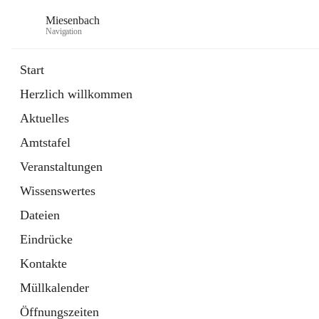
Miesenbach
Navigation
Start
Herzlich willkommen
öffnet
Abwasserverband oberes Piestingtal
Aktuelles
in
Externe Webseite
neuem
Amtstafel
Tab
öffnet
Region Schneebergland
in
Externe Webseite
Veranstaltungen
neuem
Tab
Wissenswertes
Dateien
Eindrücke
Kontakte
Müllkalender
Öffnungszeiten