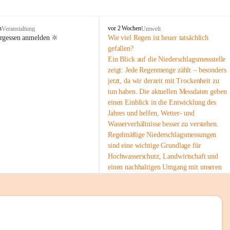
tion 
M
n
vor 2 Wochen
Veranstaltung
Umwelt
i
ergessen anmelden 🔆
Wie viel Regen ist heuer tatsächlich 
e
gefallen?
s
Ein Blick auf die Niederschlagsmessstelle 
stelle 
e
zeigt: Jede Regenmenge zählt – besonders 
n
gt und 
jetzt, da wir derzeit mit Trockenheit zu 
b
tun haben. Die aktuellen Messdaten geben 
a
c
einen Einblick in die Entwicklung des 
h
Jahres und helfen, Wetter- und 
Wasserverhältnisse besser zu verstehen.
sätzen 
Regelmäßige Niederschlagsmessungen 
r 
sind eine wichtige Grundlage für 
. Den 
Hochwasserschutz, Landwirtschaft und 
m Wohl 
einen nachhaltigen Umgang mit unseren 
Ressourcen. Gerade in trockenen Zeiten ist
es umso wichtiger, bewusst und 
verantwortungsvoll mit Wasser 
umzugehen.
emeinde“ 
 Die aktuellen Messwerte findest du hier:
rten und 