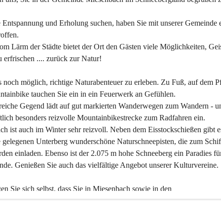
 Entspannung und Erholung suchen, haben Sie mit unserer Gemeinde e
offen.
om Lärm der Städte bietet der Ort den Gästen viele Möglichkeiten, Gei
 erfrischen .... zurück zur Natur!
es noch möglich, richtige Naturabenteuer zu erleben. Zu Fuß, auf dem P
tainbike tauchen Sie ein in ein Feuerwerk an Gefühlen.
reiche Gegend lädt auf gut markierten Wanderwegen zum Wandern - un
tlich besonders reizvolle Mountainbikestrecke zum Radfahren ein.
h ist auch im Winter sehr reizvoll. Neben dem Eisstockschießen gibt e
 gelegenen Unterberg wunderschöne Naturschneepisten, die zum Schif
den einladen. Ebenso ist der 2.075 m hohe Schneeberg ein Paradies fü
nde. Genießen Sie auch das vielfältige Angebot unserer Kulturvereine.
n Sie sich selbst, dass Sie in Miesenbach sowie in den 
gungsbetrieben, Gaststätten und urigen Berghütten herzlich aufgenom