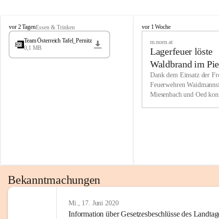
Wir kenne
M
M
werden eb
vor 2 Tagen
vor 1 Woche
Essen & Trinken
i
i
Entwickl
Team Österreich Tafel_Pernitz
m.noen.at
e
e
0,1 MB
Lagerfeuer löste
s
s
e
e
Unsere Ve
Waldbrand im Pie
n
n
bzw. Info
aus
Dank dem Einsatz der Fre
b
b
Feuerwehren Waidmannsf
wir fühl
a
a
Miesenbach und Oed kon
c
c
Lösungsor
bei der Gauermannhütte s
h
h
gelöscht werden.
Unsere M
der Wirts
kurzfrist
gesetzlic
unserer G
Bekanntmachungen
beizubeha
Nach 201
Mi., 17. Juni 2020
Information über Gesetzesbeschlüsse des Landtag
verliehen