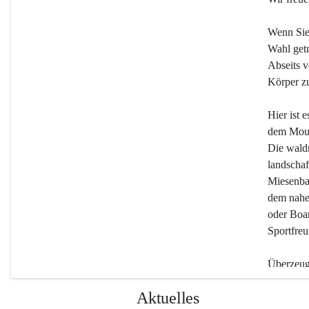
Wenn Sie
Wahl getr
Abseits v
Körper zu
Hier ist 
dem Moun
Die wald
landschaf
Miesenbac
dem nahe
oder Boar
Sportfreu
Überzeuge
Beherber
Aktuelles
werden.