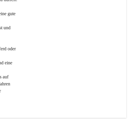
ine gute 
st und 
ferd oder 
d eine 
s auf 
ahren 
r 
men 