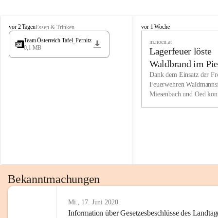
Wir kenne
M
M
werden eb
vor 2 Tagen
vor 1 Woche
Essen & Trinken
i
i
Entwickl
Team Österreich Tafel_Pernitz
m.noen.at
e
e
0,1 MB
Lagerfeuer löste
s
s
e
e
Unsere Ve
Waldbrand im Pie
n
n
bzw. Info
aus
Dank dem Einsatz der Fre
b
b
Feuerwehren Waidmannsf
wir fühl
a
a
Miesenbach und Oed kon
c
c
Lösungsor
bei der Gauermannhütte s
h
h
gelöscht werden.
Unsere M
der Wirts
kurzfrist
gesetzlic
unserer G
Bekanntmachungen
beizubeha
Nach 201
Mi., 17. Juni 2020
Information über Gesetzesbeschlüsse des Landtag
verliehen