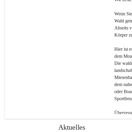
Wenn Sie
Wahl getr
Abseits v
Körper zu
Hier ist 
dem Moun
Die wald
landschaf
Miesenbac
dem nahe
oder Boar
Sportfreu
Überzeuge
Beherber
Aktuelles
werden.