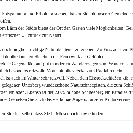
 Entspannung und Erholung suchen, haben Sie mit unserer Gemeinde e
offen.
om Lärm der Städte bietet der Ort den Gästen viele Möglichkeiten, Gei
 erfrischen .... zurück zur Natur!
es noch möglich, richtige Naturabenteuer zu erleben. Zu Fuß, auf dem P
tainbike tauchen Sie ein in ein Feuerwerk an Gefühlen.
reiche Gegend lädt auf gut markierten Wanderwegen zum Wandern - un
tlich besonders reizvolle Mountainbikestrecke zum Radfahren ein.
h ist auch im Winter sehr reizvoll. Neben dem Eisstockschießen gibt e
 gelegenen Unterberg wunderschöne Naturschneepisten, die zum Schif
den einladen. Ebenso ist der 2.075 m hohe Schneeberg ein Paradies fü
nde. Genießen Sie auch das vielfältige Angebot unserer Kulturvereine.
n Sie sich selbst, dass Sie in Miesenbach sowie in den 
gungsbetrieben, Gaststätten und urigen Berghütten herzlich aufgenom