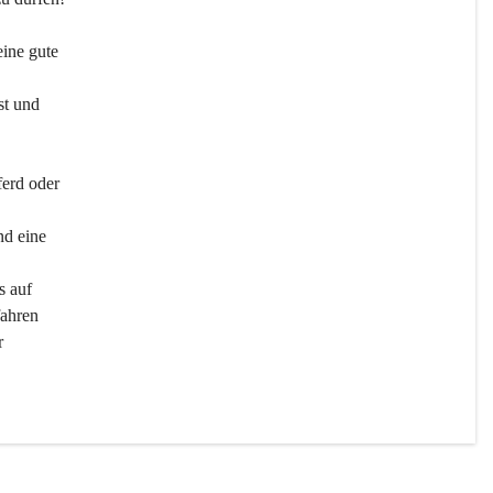
ine gute 
st und 
ferd oder 
d eine 
s auf 
ahren 
r 
men 