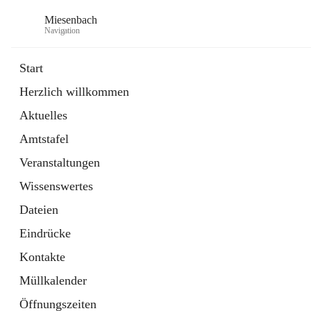
Miesenbach
Navigation
Start
Herzlich willkommen
öffnet
Abwasserverband oberes Piestingtal
Aktuelles
in
Externe Webseite
neuem
Amtstafel
Tab
öffnet
Region Schneebergland
in
Externe Webseite
Veranstaltungen
neuem
Tab
Wissenswertes
Dateien
Eindrücke
Kontakte
Müllkalender
Öffnungszeiten