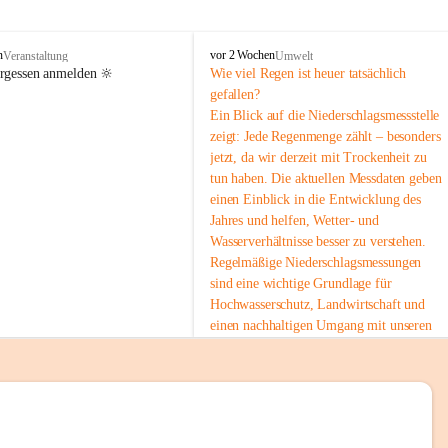
tion 
M
n
vor 2 Wochen
Veranstaltung
Umwelt
i
ergessen anmelden 🔆
Wie viel Regen ist heuer tatsächlich 
e
gefallen?
s
Ein Blick auf die Niederschlagsmessstelle 
stelle 
e
zeigt: Jede Regenmenge zählt – besonders 
n
gt und 
jetzt, da wir derzeit mit Trockenheit zu 
b
tun haben. Die aktuellen Messdaten geben 
a
c
einen Einblick in die Entwicklung des 
h
Jahres und helfen, Wetter- und 
Wasserverhältnisse besser zu verstehen.
sätzen 
Regelmäßige Niederschlagsmessungen 
r 
sind eine wichtige Grundlage für 
. Den 
Hochwasserschutz, Landwirtschaft und 
m Wohl 
einen nachhaltigen Umgang mit unseren 
Ressourcen. Gerade in trockenen Zeiten ist
es umso wichtiger, bewusst und 
verantwortungsvoll mit Wasser 
umzugehen.
emeinde“ 
 Die aktuellen Messwerte findest du hier:
rten und 