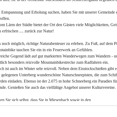
 Entspannung und Erholung suchen, haben Sie mit unserer Gemeinde e
offen.
om Lärm der Städte bietet der Ort den Gästen viele Möglichkeiten, Gei
 erfrischen .... zurück zur Natur!
es noch möglich, richtige Naturabenteuer zu erleben. Zu Fuß, auf dem P
tainbike tauchen Sie ein in ein Feuerwerk an Gefühlen.
reiche Gegend lädt auf gut markierten Wanderwegen zum Wandern - un
tlich besonders reizvolle Mountainbikestrecke zum Radfahren ein.
h ist auch im Winter sehr reizvoll. Neben dem Eisstockschießen gibt e
 gelegenen Unterberg wunderschöne Naturschneepisten, die zum Schif
den einladen. Ebenso ist der 2.075 m hohe Schneeberg ein Paradies fü
nde. Genießen Sie auch das vielfältige Angebot unserer Kulturvereine.
n Sie sich selbst, dass Sie in Miesenbach sowie in den 
gungsbetrieben, Gaststätten und urigen Berghütten herzlich aufgenom