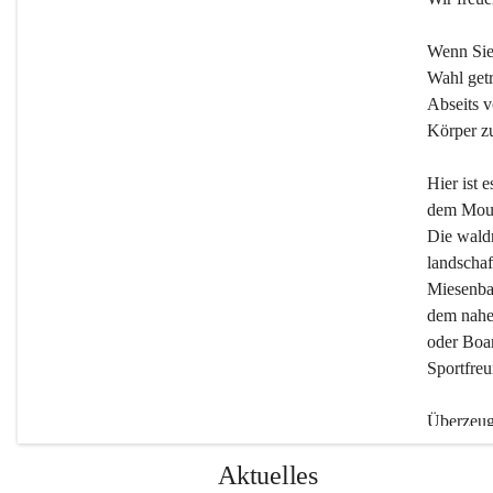
Wenn Sie
Wahl getr
Abseits v
Körper zu
Hier ist 
dem Moun
Die wald
landschaf
Miesenbac
dem nahe
oder Boar
Sportfreu
Überzeuge
Beherber
Aktuelles
werden.