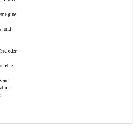
ine gute 
st und 
ferd oder 
d eine 
s auf 
ahren 
r 
men 