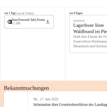
Wir kenne
M
M
werden eb
vor 1 Tag
vor 6 Tagen
Essen & Trinken
i
i
Entwickl
Team Österreich Tafel_Pernitz
m.noen.at
e
e
0,1 MB
Lagerfeuer löste
s
s
e
e
Unsere Ve
Waldbrand im Pie
n
n
bzw. Info
aus
Dank dem Einsatz der Fre
b
b
Feuerwehren Waidmannsf
wir fühl
a
a
Miesenbach und Oed kon
c
c
Lösungsor
bei der Gauermannhütte s
h
h
gelöscht werden.
Unsere M
der Wirts
kurzfrist
gesetzlic
unserer G
Bekanntmachungen
beizubeha
Nach 201
Mi., 17. Juni 2020
Information über Gesetzesbeschlüsse des Landtag
verliehen