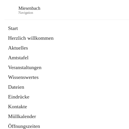
Miesenbach
Navigation
Start
Herzlich willkommen
öffnet
Abwasserverband oberes Piestingtal
Aktuelles
in
Externe Webseite
neuem
Amtstafel
Tab
öffnet
Region Schneebergland
in
Externe Webseite
Veranstaltungen
neuem
Tab
Wissenswertes
Dateien
Eindrücke
Kontakte
Müllkalender
Öffnungszeiten