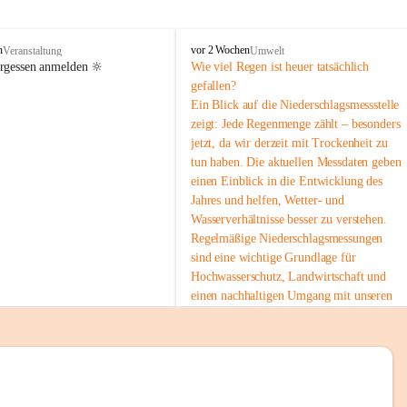
tion 
M
n
vor 2 Wochen
Veranstaltung
Umwelt
i
ergessen anmelden 🔆
Wie viel Regen ist heuer tatsächlich 
e
gefallen?
s
Ein Blick auf die Niederschlagsmessstelle 
stelle 
e
zeigt: Jede Regenmenge zählt – besonders 
n
gt und 
jetzt, da wir derzeit mit Trockenheit zu 
b
tun haben. Die aktuellen Messdaten geben 
a
c
einen Einblick in die Entwicklung des 
h
Jahres und helfen, Wetter- und 
Wasserverhältnisse besser zu verstehen.
sätzen 
Regelmäßige Niederschlagsmessungen 
r 
sind eine wichtige Grundlage für 
. Den 
Hochwasserschutz, Landwirtschaft und 
m Wohl 
einen nachhaltigen Umgang mit unseren 
Ressourcen. Gerade in trockenen Zeiten ist
es umso wichtiger, bewusst und 
verantwortungsvoll mit Wasser 
umzugehen.
emeinde“ 
 Die aktuellen Messwerte findest du hier:
rten und 