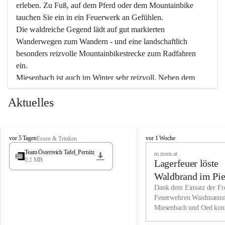
erleben. Zu Fuß, auf dem Pferd oder dem Mountainbike 
tauchen Sie ein in ein Feuerwerk an Gefühlen.
Die waldreiche Gegend lädt auf gut markierten 
Wanderwegen zum Wandern - und eine landschaftlich 
besonders reizvolle Mountainbikestrecke zum Radfahren 
ein.
Miesenbach ist auch im Winter sehr reizvoll. Neben dem 
Eisstockschießen gibt es auf dem nahe gelegenen Unterberg 
Aktuelles
wunderschöne Naturschneepisten, die zum Schifahren oder 
Boarden einladen. Ebenso ist der 2.075 m hohe Schneeberg 
ein Paradies für Sportfreunde. Genießen Sie auch das 
M
vielfältige Angebot unserer Kulturvereine.
M
vor 5 Tagen
vor 1 Woche
Essen & Trinken
i
i
Team Österreich Tafel_Pernitz
m.noen.at
e
e
0,1 MB
Überzeugen Sie sich selbst, dass Sie in Miesenbach sowie 
Lagerfeuer löste
s
s
e
in den Beherbergungsbetrieben, Gaststätten und urigen 
e
Waldbrand im Pie
n
n
Berghütten herzlich aufgenommen werden.
aus
Dank dem Einsatz der Fre
b
b
Feuerwehren Waidmannsf
a
a
Miesenbach und Oed kon
c
Wir kennen Miesenbach als lebens- und liebenswerten Ort. 
c
bei der Gauermannhütte s
h
h
Tradition und Innovation werden ebenso groß geschrieben 