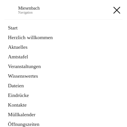
Miesenbach
Navigation
Miesenbach
Start
Herzlich willkommen
öffnet
Abwasserverband oberes Piestingtal
Aktuelles
in
Externe Webseite
neuem
Amtstafel
Tab
öffnet
Region Schneebergland
in
Externe Webseite
Veranstaltungen
neuem
Tab
Wissenswertes
+2
Dateien
Eindrücke
Kontakte
Müllkalender
Hauptadresse
Öffnungszeiten