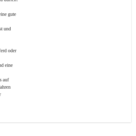
ine gute 
st und 
ferd oder 
d eine 
s auf 
ahren 
r 
men 