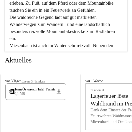
erleben. Zu Fuß, auf dem Pferd oder dem Mountainbike 
tauchen Sie ein in ein Feuerwerk an Gefühlen.
Die waldreiche Gegend lädt auf gut markierten 
Wanderwegen zum Wandern - und eine landschaftlich 
besonders reizvolle Mountainbikestrecke zum Radfahren 
ein.
Miesenbach ist auch im Winter sehr reizvoll. Neben dem 
Eisstockschießen gibt es auf dem nahe gelegenen Unterberg 
Aktuelles
wunderschöne Naturschneepisten, die zum Schifahren oder 
Boarden einladen. Ebenso ist der 2.075 m hohe Schneeberg 
ein Paradies für Sportfreunde. Genießen Sie auch das 
M
vielfältige Angebot unserer Kulturvereine.
M
vor 3 Tagen
vor 1 Woche
Essen & Trinken
i
i
Team Österreich Tafel_Pernitz
m.noen.at
e
e
0,1 MB
Überzeugen Sie sich selbst, dass Sie in Miesenbach sowie 
Lagerfeuer löste
s
s
e
in den Beherbergungsbetrieben, Gaststätten und urigen 
e
Waldbrand im Pie
n
n
Berghütten herzlich aufgenommen werden.
aus
Dank dem Einsatz der Fre
b
b
Feuerwehren Waidmannsf
a
a
Miesenbach und Oed kon
c
Wir kennen Miesenbach als lebens- und liebenswerten Ort. 
c
bei der Gauermannhütte s
h
h
Tradition und Innovation werden ebenso groß geschrieben 