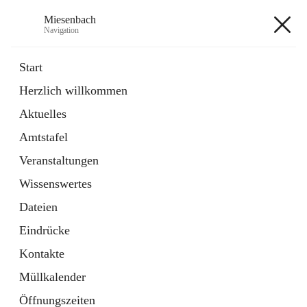
Miesenbach
Navigation
Miesenbach
Start
Herzlich willkommen
öffnet
Abwasserverband oberes Piestingtal
Aktuelles
in
Externe Webseite
neuem
Amtstafel
Tab
öffnet
Region Schneebergland
in
Externe Webseite
Veranstaltungen
neuem
Tab
Wissenswertes
+2
Dateien
Eindrücke
Kontakte
Müllkalender
Hauptadresse
Öffnungszeiten