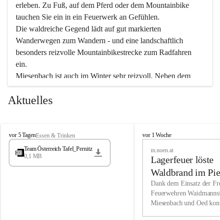
erleben. Zu Fuß, auf dem Pferd oder dem Mountainbike 
tauchen Sie ein in ein Feuerwerk an Gefühlen.
Die waldreiche Gegend lädt auf gut markierten 
Wanderwegen zum Wandern - und eine landschaftlich 
besonders reizvolle Mountainbikestrecke zum Radfahren 
ein.
Miesenbach ist auch im Winter sehr reizvoll. Neben dem 
Eisstockschießen gibt es auf dem nahe gelegenen Unterberg 
Aktuelles
wunderschöne Naturschneepisten, die zum Schifahren oder 
Boarden einladen. Ebenso ist der 2.075 m hohe Schneeberg 
ein Paradies für Sportfreunde. Genießen Sie auch das 
M
vielfältige Angebot unserer Kulturvereine.
M
vor 5 Tagen
vor 1 Woche
Essen & Trinken
i
i
Team Österreich Tafel_Pernitz
m.noen.at
e
e
0,1 MB
Überzeugen Sie sich selbst, dass Sie in Miesenbach sowie 
Lagerfeuer löste
s
s
e
in den Beherbergungsbetrieben, Gaststätten und urigen 
e
Waldbrand im Pie
n
n
Berghütten herzlich aufgenommen werden.
aus
Dank dem Einsatz der Fre
b
b
Feuerwehren Waidmannsf
a
a
Miesenbach und Oed kon
c
Wir kennen Miesenbach als lebens- und liebenswerten Ort. 
c
bei der Gauermannhütte s
h
h
Tradition und Innovation werden ebenso groß geschrieben 