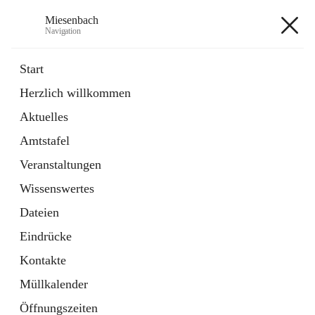
Miesenbach
Navigation
Miesenbach
Start
Herzlich willkommen
öffnet
Abwasserverband oberes Piestingtal
Aktuelles
in
Externe Webseite
neuem
Amtstafel
Tab
öffnet
Region Schneebergland
in
Externe Webseite
Veranstaltungen
neuem
Tab
Wissenswertes
+2
Dateien
Eindrücke
Kontakte
Müllkalender
Hauptadresse
Öffnungszeiten