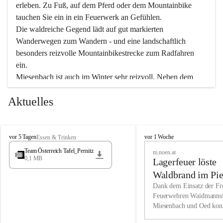
erleben. Zu Fuß, auf dem Pferd oder dem Mountainbike 
tauchen Sie ein in ein Feuerwerk an Gefühlen.
Die waldreiche Gegend lädt auf gut markierten 
Wanderwegen zum Wandern - und eine landschaftlich 
besonders reizvolle Mountainbikestrecke zum Radfahren 
ein.
Miesenbach ist auch im Winter sehr reizvoll. Neben dem 
Eisstockschießen gibt es auf dem nahe gelegenen Unterberg 
Aktuelles
wunderschöne Naturschneepisten, die zum Schifahren oder 
Boarden einladen. Ebenso ist der 2.075 m hohe Schneeberg 
ein Paradies für Sportfreunde. Genießen Sie auch das 
M
vielfältige Angebot unserer Kulturvereine.
M
vor 5 Tagen
vor 1 Woche
Essen & Trinken
i
i
Team Österreich Tafel_Pernitz
m.noen.at
e
e
0,1 MB
Überzeugen Sie sich selbst, dass Sie in Miesenbach sowie 
Lagerfeuer löste
s
s
e
in den Beherbergungsbetrieben, Gaststätten und urigen 
e
Waldbrand im Pie
n
n
Berghütten herzlich aufgenommen werden.
aus
Dank dem Einsatz der Fre
b
b
Feuerwehren Waidmannsf
a
a
Miesenbach und Oed kon
c
Wir kennen Miesenbach als lebens- und liebenswerten Ort. 
c
bei der Gauermannhütte s
h
h
Tradition und Innovation werden ebenso groß geschrieben 