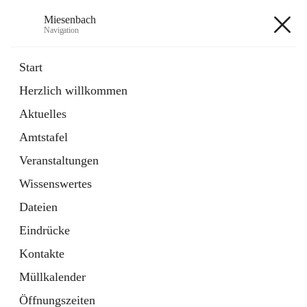
Miesenbach
Navigation
Miesenbach
Start
Herzlich willkommen
öffnet
Abwasserverband oberes Piestingtal
Aktuelles
in
Externe Webseite
neuem
Amtstafel
Tab
öffnet
Region Schneebergland
in
Externe Webseite
Veranstaltungen
neuem
Tab
Wissenswertes
+2
Dateien
Eindrücke
Kontakte
Müllkalender
Hauptadresse
Öffnungszeiten