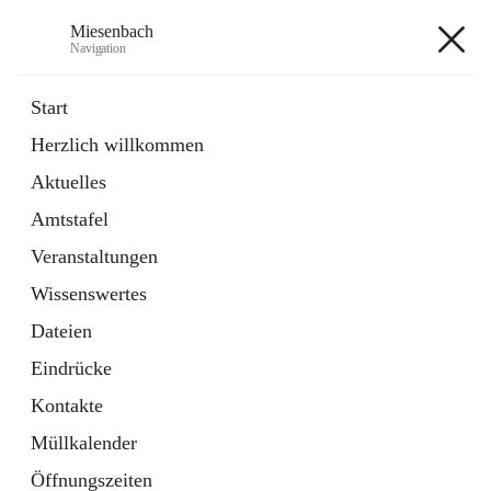
Miesenbach
Navigation
Miesenbach
Start
Herzlich willkommen
öffnet
Abwasserverband oberes Piestingtal
Aktuelles
in
Externe Webseite
neuem
Amtstafel
Tab
öffnet
Region Schneebergland
in
Externe Webseite
Veranstaltungen
neuem
Tab
Wissenswertes
+2
Dateien
Eindrücke
Kontakte
Müllkalender
Hauptadresse
Öffnungszeiten