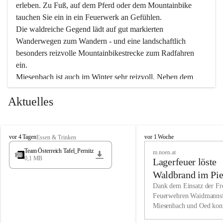
erleben. Zu Fuß, auf dem Pferd oder dem Mountainbike 
tauchen Sie ein in ein Feuerwerk an Gefühlen.
Die waldreiche Gegend lädt auf gut markierten 
Wanderwegen zum Wandern - und eine landschaftlich 
besonders reizvolle Mountainbikestrecke zum Radfahren 
ein.
Miesenbach ist auch im Winter sehr reizvoll. Neben dem 
Eisstockschießen gibt es auf dem nahe gelegenen Unterberg 
Aktuelles
wunderschöne Naturschneepisten, die zum Schifahren oder 
Boarden einladen. Ebenso ist der 2.075 m hohe Schneeberg 
ein Paradies für Sportfreunde. Genießen Sie auch das 
M
vielfältige Angebot unserer Kulturvereine.
M
vor 4 Tagen
vor 1 Woche
Essen & Trinken
i
i
Team Österreich Tafel_Pernitz
m.noen.at
e
e
0,1 MB
Überzeugen Sie sich selbst, dass Sie in Miesenbach sowie 
Lagerfeuer löste
s
s
e
in den Beherbergungsbetrieben, Gaststätten und urigen 
e
Waldbrand im Pie
n
n
Berghütten herzlich aufgenommen werden.
aus
Dank dem Einsatz der Fre
b
b
Feuerwehren Waidmannsf
a
a
Miesenbach und Oed kon
c
Wir kennen Miesenbach als lebens- und liebenswerten Ort. 
c
bei der Gauermannhütte s
h
h
Tradition und Innovation werden ebenso groß geschrieben 