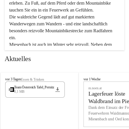
erleben. Zu Fuß, auf dem Pferd oder dem Mountainbike 
tauchen Sie ein in ein Feuerwerk an Gefühlen.
Die waldreiche Gegend lädt auf gut markierten 
Wanderwegen zum Wandern - und eine landschaftlich 
besonders reizvolle Mountainbikestrecke zum Radfahren 
ein.
Miesenbach ist auch im Winter sehr reizvoll. Neben dem 
Eisstockschießen gibt es auf dem nahe gelegenen Unterberg 
Aktuelles
wunderschöne Naturschneepisten, die zum Schifahren oder 
Boarden einladen. Ebenso ist der 2.075 m hohe Schneeberg 
ein Paradies für Sportfreunde. Genießen Sie auch das 
M
vielfältige Angebot unserer Kulturvereine.
M
vor 3 Tagen
vor 1 Woche
Essen & Trinken
i
i
Team Österreich Tafel_Pernitz
m.noen.at
e
e
0,1 MB
Überzeugen Sie sich selbst, dass Sie in Miesenbach sowie 
Lagerfeuer löste
s
s
e
in den Beherbergungsbetrieben, Gaststätten und urigen 
e
Waldbrand im Pie
n
n
Berghütten herzlich aufgenommen werden.
aus
Dank dem Einsatz der Fre
b
b
Feuerwehren Waidmannsf
a
a
Miesenbach und Oed kon
c
Wir kennen Miesenbach als lebens- und liebenswerten Ort. 
c
bei der Gauermannhütte s
h
h
Tradition und Innovation werden ebenso groß geschrieben 