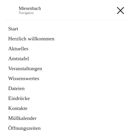
Miesenbach
Navigation
Miesenbach
Start
Herzlich willkommen
öffnet
Abwasserverband oberes Piestingtal
Aktuelles
in
Externe Webseite
neuem
Amtstafel
Tab
öffnet
Region Schneebergland
in
Externe Webseite
Veranstaltungen
neuem
Tab
Wissenswertes
+2
Dateien
Eindrücke
Kontakte
Müllkalender
Hauptadresse
Öffnungszeiten