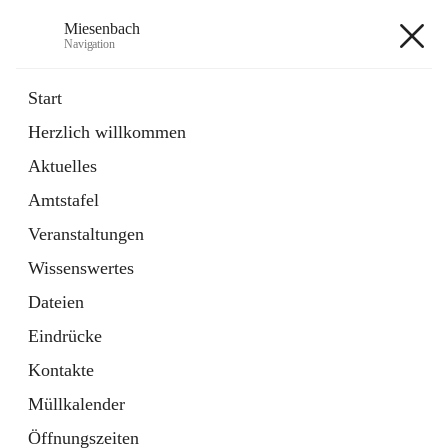
Miesenbach
Navigation
Miesenbach
Start
Herzlich willkommen
öffnet
Abwasserverband oberes Piestingtal
Aktuelles
in
Externe Webseite
neuem
Amtstafel
Tab
öffnet
Region Schneebergland
in
Externe Webseite
Veranstaltungen
neuem
Tab
Wissenswertes
+2
Dateien
Eindrücke
Kontakte
Müllkalender
Hauptadresse
Öffnungszeiten