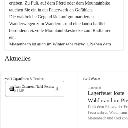
erleben. Zu Fuß, auf dem Pferd oder dem Mountainbike 
tauchen Sie ein in ein Feuerwerk an Gefühlen.
Die waldreiche Gegend lädt auf gut markierten 
Wanderwegen zum Wandern - und eine landschaftlich 
besonders reizvolle Mountainbikestrecke zum Radfahren 
ein.
Miesenbach ist auch im Winter sehr reizvoll. Neben dem 
Eisstockschießen gibt es auf dem nahe gelegenen Unterberg 
Aktuelles
wunderschöne Naturschneepisten, die zum Schifahren oder 
Boarden einladen. Ebenso ist der 2.075 m hohe Schneeberg 
ein Paradies für Sportfreunde. Genießen Sie auch das 
M
vielfältige Angebot unserer Kulturvereine.
M
vor 3 Tagen
vor 1 Woche
Essen & Trinken
i
i
Team Österreich Tafel_Pernitz
m.noen.at
e
e
0,1 MB
Überzeugen Sie sich selbst, dass Sie in Miesenbach sowie 
Lagerfeuer löste
s
s
e
in den Beherbergungsbetrieben, Gaststätten und urigen 
e
Waldbrand im Pie
n
n
Berghütten herzlich aufgenommen werden.
aus
Dank dem Einsatz der Fre
b
b
Feuerwehren Waidmannsf
a
a
Miesenbach und Oed kon
c
Wir kennen Miesenbach als lebens- und liebenswerten Ort. 
c
bei der Gauermannhütte s
h
h
Tradition und Innovation werden ebenso groß geschrieben 