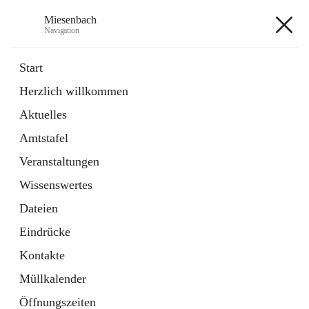
Miesenbach
Navigation
Miesenbach
Start
Herzlich willkommen
öffnet
Abwasserverband oberes Piestingtal
Aktuelles
in
Externe Webseite
neuem
Amtstafel
Tab
öffnet
Region Schneebergland
in
Externe Webseite
Veranstaltungen
neuem
Tab
Wissenswertes
+2
Dateien
Eindrücke
Kontakte
Müllkalender
Hauptadresse
Öffnungszeiten