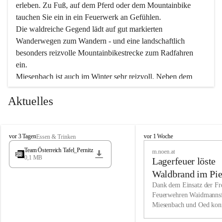
erleben. Zu Fuß, auf dem Pferd oder dem Mountainbike 
tauchen Sie ein in ein Feuerwerk an Gefühlen.
Die waldreiche Gegend lädt auf gut markierten 
Wanderwegen zum Wandern - und eine landschaftlich 
besonders reizvolle Mountainbikestrecke zum Radfahren 
ein.
Miesenbach ist auch im Winter sehr reizvoll. Neben dem 
Eisstockschießen gibt es auf dem nahe gelegenen Unterberg 
Aktuelles
wunderschöne Naturschneepisten, die zum Schifahren oder 
Boarden einladen. Ebenso ist der 2.075 m hohe Schneeberg 
ein Paradies für Sportfreunde. Genießen Sie auch das 
M
vielfältige Angebot unserer Kulturvereine.
M
vor 3 Tagen
vor 1 Woche
Essen & Trinken
i
i
Team Österreich Tafel_Pernitz
m.noen.at
e
e
0,1 MB
Überzeugen Sie sich selbst, dass Sie in Miesenbach sowie 
Lagerfeuer löste
s
s
e
in den Beherbergungsbetrieben, Gaststätten und urigen 
e
Waldbrand im Pie
n
n
Berghütten herzlich aufgenommen werden.
aus
Dank dem Einsatz der Fre
b
b
Feuerwehren Waidmannsf
a
a
Miesenbach und Oed kon
c
Wir kennen Miesenbach als lebens- und liebenswerten Ort. 
c
bei der Gauermannhütte s
h
h
Tradition und Innovation werden ebenso groß geschrieben 