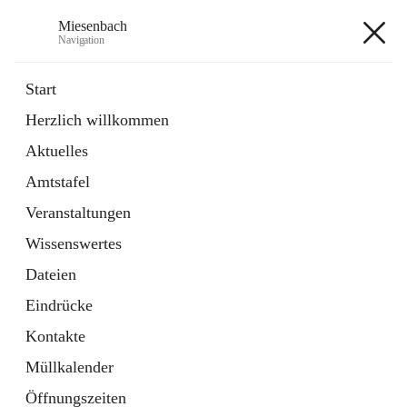
Miesenbach
Navigation
Miesenbach
Start
Herzlich willkommen
öffnet
Abwasserverband oberes Piestingtal
Aktuelles
in
Externe Webseite
neuem
Amtstafel
Tab
öffnet
Region Schneebergland
in
Externe Webseite
Veranstaltungen
neuem
Tab
Wissenswertes
+2
Dateien
Eindrücke
Kontakte
Müllkalender
Hauptadresse
Öffnungszeiten