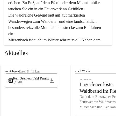
erleben. Zu Fuß, auf dem Pferd oder dem Mountainbike 
tauchen Sie ein in ein Feuerwerk an Gefühlen.
Die waldreiche Gegend lädt auf gut markierten 
Wanderwegen zum Wandern - und eine landschaftlich 
besonders reizvolle Mountainbikestrecke zum Radfahren 
ein.
Miesenbach ist auch im Winter sehr reizvoll. Neben dem 
Eisstockschießen gibt es auf dem nahe gelegenen Unterberg 
Aktuelles
wunderschöne Naturschneepisten, die zum Schifahren oder 
Boarden einladen. Ebenso ist der 2.075 m hohe Schneeberg 
ein Paradies für Sportfreunde. Genießen Sie auch das 
M
vielfältige Angebot unserer Kulturvereine.
M
vor 4 Tagen
vor 1 Woche
Essen & Trinken
i
i
Team Österreich Tafel_Pernitz
m.noen.at
e
e
0,1 MB
Überzeugen Sie sich selbst, dass Sie in Miesenbach sowie 
Lagerfeuer löste
s
s
e
in den Beherbergungsbetrieben, Gaststätten und urigen 
e
Waldbrand im Pie
n
n
Berghütten herzlich aufgenommen werden.
aus
Dank dem Einsatz der Fre
b
b
Feuerwehren Waidmannsf
a
a
Miesenbach und Oed kon
c
Wir kennen Miesenbach als lebens- und liebenswerten Ort. 
c
bei der Gauermannhütte s
h
h
Tradition und Innovation werden ebenso groß geschrieben 