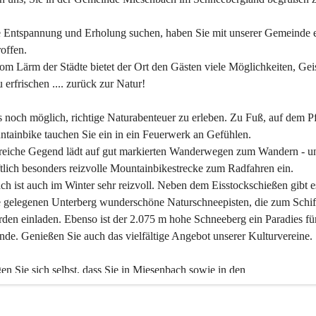
 Entspannung und Erholung suchen, haben Sie mit unserer Gemeinde e
offen.
om Lärm der Städte bietet der Ort den Gästen viele Möglichkeiten, Gei
 erfrischen .... zurück zur Natur!
es noch möglich, richtige Naturabenteuer zu erleben. Zu Fuß, auf dem P
tainbike tauchen Sie ein in ein Feuerwerk an Gefühlen.
reiche Gegend lädt auf gut markierten Wanderwegen zum Wandern - un
tlich besonders reizvolle Mountainbikestrecke zum Radfahren ein.
h ist auch im Winter sehr reizvoll. Neben dem Eisstockschießen gibt e
 gelegenen Unterberg wunderschöne Naturschneepisten, die zum Schif
den einladen. Ebenso ist der 2.075 m hohe Schneeberg ein Paradies fü
nde. Genießen Sie auch das vielfältige Angebot unserer Kulturvereine.
n Sie sich selbst, dass Sie in Miesenbach sowie in den 
gungsbetrieben, Gaststätten und urigen Berghütten herzlich aufgenom