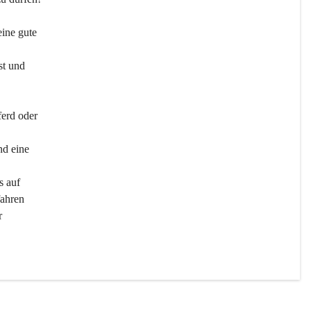
ine gute 
st und 
ferd oder 
d eine 
s auf 
ahren 
r 
men 