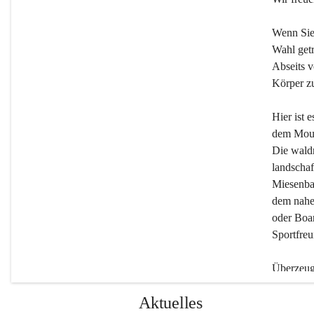
Wenn Sie
Wahl getr
Abseits v
Körper zu
Hier ist 
dem Moun
Die wald
landschaf
Miesenbac
dem nahe
oder Boar
Sportfreu
Überzeuge
Beherber
Aktuelles
werden.