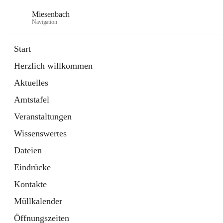
Miesenbach
Navigation
Start
Herzlich willkommen
öffnet
Abwasserverband oberes Piestingtal
Aktuelles
in
Externe Webseite
neuem
Amtstafel
Tab
öffnet
Region Schneebergland
in
Externe Webseite
Veranstaltungen
neuem
Tab
Wissenswertes
Dateien
Eindrücke
Kontakte
Müllkalender
Öffnungszeiten