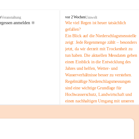
tion 
M
n
vor 2 Wochen
Veranstaltung
Umwelt
i
ergessen anmelden 🔆
Wie viel Regen ist heuer tatsächlich 
e
gefallen?
s
Ein Blick auf die Niederschlagsmessstelle 
stelle 
e
zeigt: Jede Regenmenge zählt – besonders 
n
gt und 
jetzt, da wir derzeit mit Trockenheit zu 
b
tun haben. Die aktuellen Messdaten geben 
a
c
einen Einblick in die Entwicklung des 
h
Jahres und helfen, Wetter- und 
Wasserverhältnisse besser zu verstehen.
sätzen 
Regelmäßige Niederschlagsmessungen 
r 
sind eine wichtige Grundlage für 
. Den 
Hochwasserschutz, Landwirtschaft und 
m Wohl 
einen nachhaltigen Umgang mit unseren 
Ressourcen. Gerade in trockenen Zeiten ist
es umso wichtiger, bewusst und 
verantwortungsvoll mit Wasser 
umzugehen.
emeinde“ 
 Die aktuellen Messwerte findest du hier:
rten und 