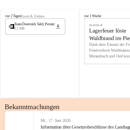
Wir kenne
M
M
werden eb
vor 2 Tagen
vor 1 Woche
Essen & Trinken
i
i
Entwickl
Team Österreich Tafel_Pernitz
m.noen.at
e
e
0,1 MB
Lagerfeuer löste
s
s
e
e
Unsere Ve
Waldbrand im Pie
n
n
bzw. Info
aus
Dank dem Einsatz der Fre
b
b
Feuerwehren Waidmannsf
wir fühl
a
a
Miesenbach und Oed kon
c
c
Lösungsor
bei der Gauermannhütte s
h
h
gelöscht werden.
Unsere M
der Wirts
kurzfrist
gesetzlic
unserer G
Bekanntmachungen
beizubeha
Nach 201
Mi., 17. Juni 2020
Information über Gesetzesbeschlüsse des Landtag
verliehen