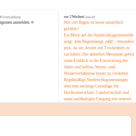
tion 
M
n
vor 2 Wochen
Veranstaltung
Umwelt
i
ergessen anmelden 🔆
Wie viel Regen ist heuer tatsächlich 
e
gefallen?
s
Ein Blick auf die Niederschlagsmessstelle 
stelle 
e
zeigt: Jede Regenmenge zählt – besonders 
n
gt und 
jetzt, da wir derzeit mit Trockenheit zu 
b
tun haben. Die aktuellen Messdaten geben 
a
c
einen Einblick in die Entwicklung des 
h
Jahres und helfen, Wetter- und 
Wasserverhältnisse besser zu verstehen.
sätzen 
Regelmäßige Niederschlagsmessungen 
r 
sind eine wichtige Grundlage für 
. Den 
Hochwasserschutz, Landwirtschaft und 
m Wohl 
einen nachhaltigen Umgang mit unseren 
Ressourcen. Gerade in trockenen Zeiten ist
es umso wichtiger, bewusst und 
verantwortungsvoll mit Wasser 
umzugehen.
emeinde“ 
 Die aktuellen Messwerte findest du hier:
rten und 