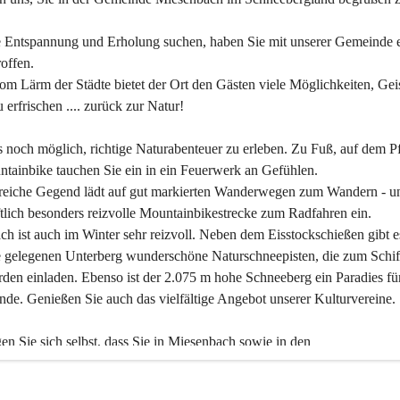
 Entspannung und Erholung suchen, haben Sie mit unserer Gemeinde e
offen.
om Lärm der Städte bietet der Ort den Gästen viele Möglichkeiten, Gei
 erfrischen .... zurück zur Natur!
es noch möglich, richtige Naturabenteuer zu erleben. Zu Fuß, auf dem P
tainbike tauchen Sie ein in ein Feuerwerk an Gefühlen.
reiche Gegend lädt auf gut markierten Wanderwegen zum Wandern - un
tlich besonders reizvolle Mountainbikestrecke zum Radfahren ein.
h ist auch im Winter sehr reizvoll. Neben dem Eisstockschießen gibt e
 gelegenen Unterberg wunderschöne Naturschneepisten, die zum Schif
den einladen. Ebenso ist der 2.075 m hohe Schneeberg ein Paradies fü
nde. Genießen Sie auch das vielfältige Angebot unserer Kulturvereine.
n Sie sich selbst, dass Sie in Miesenbach sowie in den 
gungsbetrieben, Gaststätten und urigen Berghütten herzlich aufgenom