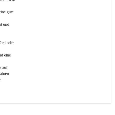
ine gute 
st und 
ferd oder 
d eine 
s auf 
ahren 
r 
men 