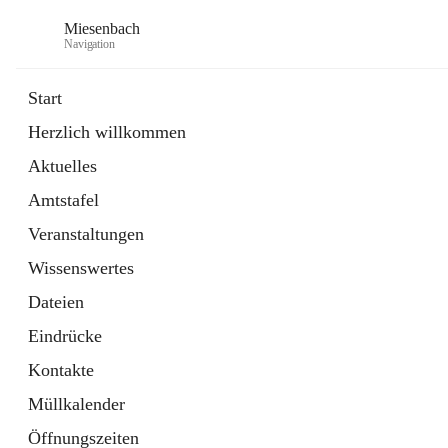
Miesenbach
Navigation
Start
Herzlich willkommen
öffnet
Abwasserverband oberes Piestingtal
Aktuelles
in
Externe Webseite
neuem
Amtstafel
Tab
öffnet
Region Schneebergland
in
Externe Webseite
Veranstaltungen
neuem
Tab
Wissenswertes
Dateien
Eindrücke
Kontakte
Müllkalender
Öffnungszeiten