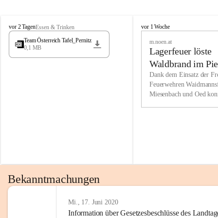
Wir kenne
M
M
werden eb
vor 2 Tagen
vor 1 Woche
Essen & Trinken
i
i
Entwickl
Team Österreich Tafel_Pernitz
m.noen.at
e
e
0,1 MB
Lagerfeuer löste
s
s
e
e
Unsere Ve
Waldbrand im Pie
n
n
bzw. Info
aus
Dank dem Einsatz der Fre
b
b
Feuerwehren Waidmannsf
wir fühl
a
a
Miesenbach und Oed kon
c
c
Lösungsor
bei der Gauermannhütte s
h
h
gelöscht werden.
Unsere M
der Wirts
kurzfrist
gesetzlic
unserer G
Bekanntmachungen
beizubeha
Nach 201
Mi., 17. Juni 2020
Information über Gesetzesbeschlüsse des Landtag
verliehen