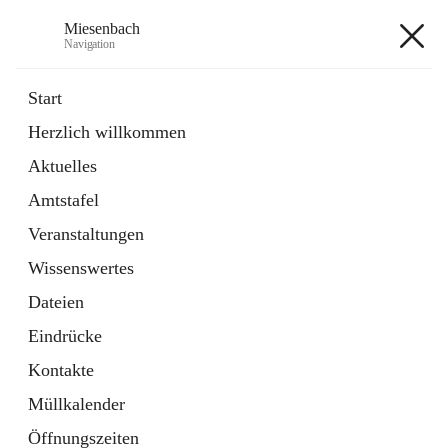
Miesenbach
Navigation
Miesenbach
Start
Herzlich willkommen
öffnet
Abwasserverband oberes Piestingtal
Aktuelles
in
Externe Webseite
neuem
Amtstafel
Tab
öffnet
Region Schneebergland
in
Externe Webseite
Veranstaltungen
neuem
Tab
Wissenswertes
+2
Dateien
Eindrücke
Kontakte
Müllkalender
Hauptadresse
Öffnungszeiten