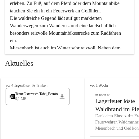
erleben. Zu Fuß, auf dem Pferd oder dem Mountainbike 
tauchen Sie ein in ein Feuerwerk an Gefühlen.
Die waldreiche Gegend lädt auf gut markierten 
Wanderwegen zum Wandern - und eine landschaftlich 
besonders reizvolle Mountainbikestrecke zum Radfahren 
ein.
Miesenbach ist auch im Winter sehr reizvoll. Neben dem 
Eisstockschießen gibt es auf dem nahe gelegenen Unterberg 
Aktuelles
wunderschöne Naturschneepisten, die zum Schifahren oder 
Boarden einladen. Ebenso ist der 2.075 m hohe Schneeberg 
ein Paradies für Sportfreunde. Genießen Sie auch das 
M
vielfältige Angebot unserer Kulturvereine.
M
vor 4 Tagen
vor 1 Woche
Essen & Trinken
i
i
Team Österreich Tafel_Pernitz
m.noen.at
e
e
0,1 MB
Überzeugen Sie sich selbst, dass Sie in Miesenbach sowie 
Lagerfeuer löste
s
s
e
in den Beherbergungsbetrieben, Gaststätten und urigen 
e
Waldbrand im Pie
n
n
Berghütten herzlich aufgenommen werden.
aus
Dank dem Einsatz der Fre
b
b
Feuerwehren Waidmannsf
a
a
Miesenbach und Oed kon
c
Wir kennen Miesenbach als lebens- und liebenswerten Ort. 
c
bei der Gauermannhütte s
h
h
Tradition und Innovation werden ebenso groß geschrieben 