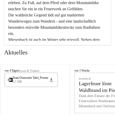
erleben. Zu Fuß, auf dem Pferd oder dem Mountainbike 
tauchen Sie ein in ein Feuerwerk an Gefühlen.
Die waldreiche Gegend lädt auf gut markierten 
Wanderwegen zum Wandern - und eine landschaftlich 
besonders reizvolle Mountainbikestrecke zum Radfahren 
ein.
Miesenbach ist auch im Winter sehr reizvoll. Neben dem 
Eisstockschießen gibt es auf dem nahe gelegenen Unterberg 
Aktuelles
wunderschöne Naturschneepisten, die zum Schifahren oder 
Boarden einladen. Ebenso ist der 2.075 m hohe Schneeberg 
ein Paradies für Sportfreunde. Genießen Sie auch das 
M
vielfältige Angebot unserer Kulturvereine.
M
vor 4 Tagen
vor 1 Woche
Essen & Trinken
i
i
Team Österreich Tafel_Pernitz
m.noen.at
e
e
0,1 MB
Überzeugen Sie sich selbst, dass Sie in Miesenbach sowie 
Lagerfeuer löste
s
s
e
in den Beherbergungsbetrieben, Gaststätten und urigen 
e
Waldbrand im Pie
n
n
Berghütten herzlich aufgenommen werden.
aus
Dank dem Einsatz der Fre
b
b
Feuerwehren Waidmannsf
a
a
Miesenbach und Oed kon
c
Wir kennen Miesenbach als lebens- und liebenswerten Ort. 
c
bei der Gauermannhütte s
h
h
Tradition und Innovation werden ebenso groß geschrieben 