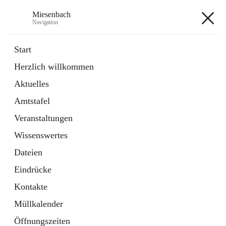
Miesenbach
Navigation
Miesenbach
Start
Herzlich willkommen
öffnet
Abwasserverband oberes Piestingtal
Aktuelles
in
Externe Webseite
neuem
Amtstafel
Tab
öffnet
Region Schneebergland
in
Externe Webseite
Veranstaltungen
neuem
Tab
Wissenswertes
+2
Dateien
Eindrücke
Kontakte
Müllkalender
Hauptadresse
Öffnungszeiten