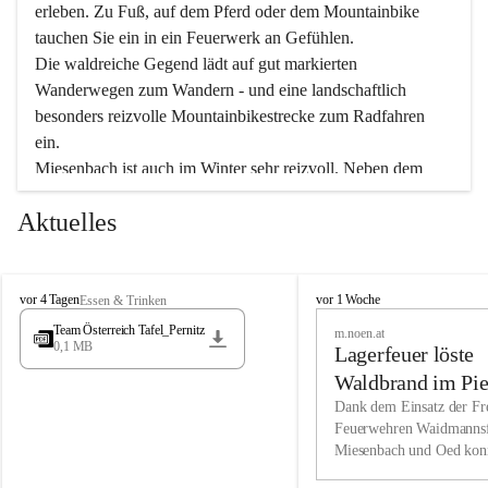
erleben. Zu Fuß, auf dem Pferd oder dem Mountainbike 
tauchen Sie ein in ein Feuerwerk an Gefühlen.
Die waldreiche Gegend lädt auf gut markierten 
Wanderwegen zum Wandern - und eine landschaftlich 
besonders reizvolle Mountainbikestrecke zum Radfahren 
ein.
Miesenbach ist auch im Winter sehr reizvoll. Neben dem 
Eisstockschießen gibt es auf dem nahe gelegenen Unterberg 
Aktuelles
wunderschöne Naturschneepisten, die zum Schifahren oder 
Boarden einladen. Ebenso ist der 2.075 m hohe Schneeberg 
ein Paradies für Sportfreunde. Genießen Sie auch das 
M
vielfältige Angebot unserer Kulturvereine.
M
vor 4 Tagen
vor 1 Woche
Essen & Trinken
i
i
Team Österreich Tafel_Pernitz
m.noen.at
e
e
0,1 MB
Überzeugen Sie sich selbst, dass Sie in Miesenbach sowie 
Lagerfeuer löste
s
s
e
in den Beherbergungsbetrieben, Gaststätten und urigen 
e
Waldbrand im Pie
n
n
Berghütten herzlich aufgenommen werden.
aus
Dank dem Einsatz der Fre
b
b
Feuerwehren Waidmannsf
a
a
Miesenbach und Oed kon
c
Wir kennen Miesenbach als lebens- und liebenswerten Ort. 
c
bei der Gauermannhütte s
h
h
Tradition und Innovation werden ebenso groß geschrieben 