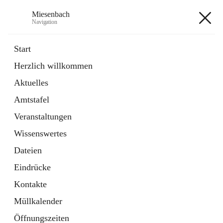
Miesenbach
Navigation
Miesenbach
Start
Herzlich willkommen
öffnet
Abwasserverband oberes Piestingtal
Aktuelles
in
Externe Webseite
neuem
Amtstafel
Tab
öffnet
Region Schneebergland
in
Externe Webseite
Veranstaltungen
neuem
Tab
Wissenswertes
+2
Dateien
Eindrücke
Kontakte
Müllkalender
Hauptadresse
Öffnungszeiten