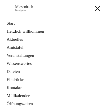
Miesenbach
Navigation
Miesenbach
Start
Herzlich willkommen
öffnet
Abwasserverband oberes Piestingtal
Aktuelles
in
Externe Webseite
neuem
Amtstafel
Tab
öffnet
Region Schneebergland
in
Externe Webseite
Veranstaltungen
neuem
Tab
Wissenswertes
+2
Dateien
Eindrücke
Kontakte
Müllkalender
Hauptadresse
Öffnungszeiten