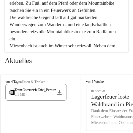
erleben. Zu Fuß, auf dem Pferd oder dem Mountainbike 
tauchen Sie ein in ein Feuerwerk an Gefühlen.
Die waldreiche Gegend lädt auf gut markierten 
Wanderwegen zum Wandern - und eine landschaftlich 
besonders reizvolle Mountainbikestrecke zum Radfahren 
ein.
Miesenbach ist auch im Winter sehr reizvoll. Neben dem 
Eisstockschießen gibt es auf dem nahe gelegenen Unterberg 
Aktuelles
wunderschöne Naturschneepisten, die zum Schifahren oder 
Boarden einladen. Ebenso ist der 2.075 m hohe Schneeberg 
ein Paradies für Sportfreunde. Genießen Sie auch das 
M
vielfältige Angebot unserer Kulturvereine.
M
vor 4 Tagen
vor 1 Woche
Essen & Trinken
i
i
Team Österreich Tafel_Pernitz
m.noen.at
e
e
0,1 MB
Überzeugen Sie sich selbst, dass Sie in Miesenbach sowie 
Lagerfeuer löste
s
s
e
in den Beherbergungsbetrieben, Gaststätten und urigen 
e
Waldbrand im Pie
n
n
Berghütten herzlich aufgenommen werden.
aus
Dank dem Einsatz der Fre
b
b
Feuerwehren Waidmannsf
a
a
Miesenbach und Oed kon
c
Wir kennen Miesenbach als lebens- und liebenswerten Ort. 
c
bei der Gauermannhütte s
h
h
Tradition und Innovation werden ebenso groß geschrieben 