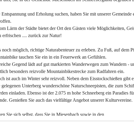
 Entspannung und Erholung suchen, haben Sie mit unserer Gemeinde e
offen.
om Lärm der Städte bietet der Ort den Gästen viele Möglichkeiten, Gei
 erfrischen .... zurück zur Natur!
es noch möglich, richtige Naturabenteuer zu erleben. Zu Fuß, auf dem P
tainbike tauchen Sie ein in ein Feuerwerk an Gefühlen.
reiche Gegend lädt auf gut markierten Wanderwegen zum Wandern - un
tlich besonders reizvolle Mountainbikestrecke zum Radfahren ein.
h ist auch im Winter sehr reizvoll. Neben dem Eisstockschießen gibt e
 gelegenen Unterberg wunderschöne Naturschneepisten, die zum Schif
den einladen. Ebenso ist der 2.075 m hohe Schneeberg ein Paradies fü
nde. Genießen Sie auch das vielfältige Angebot unserer Kulturvereine.
n Sie sich selbst, dass Sie in Miesenbach sowie in den 
gungsbetrieben, Gaststätten und urigen Berghütten herzlich aufgenom