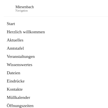
Miesenbach
Navigation
Start
Herzlich willkommen
öffnet
Abwasserverband oberes Piestingtal
Aktuelles
in
Externe Webseite
neuem
Amtstafel
Tab
öffnet
Region Schneebergland
in
Externe Webseite
Veranstaltungen
neuem
Tab
Wissenswertes
Dateien
Eindrücke
Kontakte
Müllkalender
Öffnungszeiten