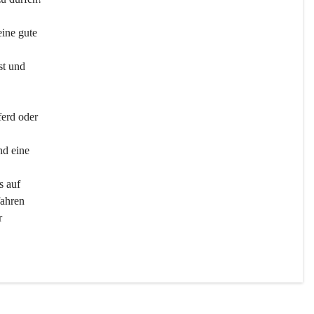
ine gute 
st und 
ferd oder 
d eine 
s auf 
ahren 
r 
men 