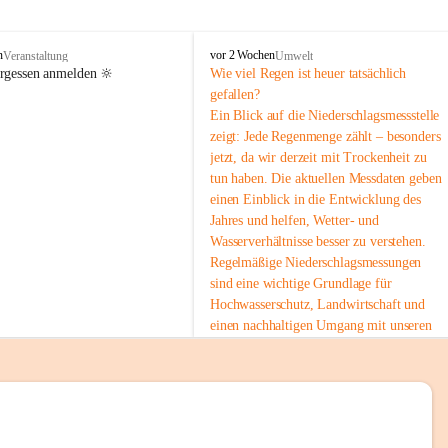
tion 
M
n
vor 2 Wochen
Veranstaltung
Umwelt
i
ergessen anmelden 🔆
Wie viel Regen ist heuer tatsächlich 
e
gefallen?
s
Ein Blick auf die Niederschlagsmessstelle 
stelle 
e
zeigt: Jede Regenmenge zählt – besonders 
n
gt und 
jetzt, da wir derzeit mit Trockenheit zu 
b
tun haben. Die aktuellen Messdaten geben 
a
c
einen Einblick in die Entwicklung des 
h
Jahres und helfen, Wetter- und 
Wasserverhältnisse besser zu verstehen.
sätzen 
Regelmäßige Niederschlagsmessungen 
r 
sind eine wichtige Grundlage für 
. Den 
Hochwasserschutz, Landwirtschaft und 
m Wohl 
einen nachhaltigen Umgang mit unseren 
Ressourcen. Gerade in trockenen Zeiten ist
es umso wichtiger, bewusst und 
verantwortungsvoll mit Wasser 
umzugehen.
emeinde“ 
 Die aktuellen Messwerte findest du hier:
rten und 