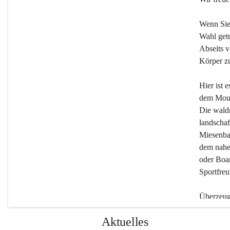
Wenn Sie
Wahl getr
Abseits v
Körper zu
Hier ist 
dem Moun
Die wald
landschaf
Miesenbac
dem nahe
oder Boar
Sportfreu
Überzeuge
Beherber
Aktuelles
werden.