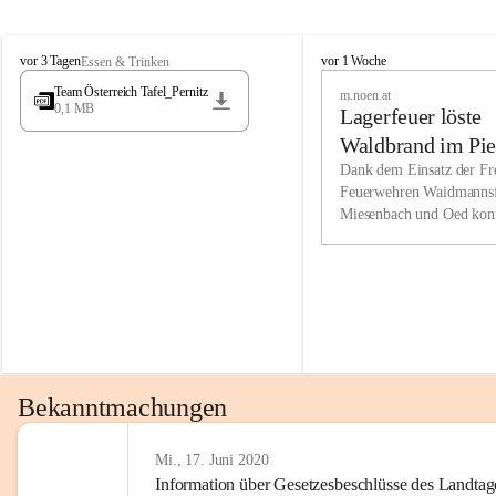
Wir kenne
M
M
werden eb
vor 3 Tagen
vor 1 Woche
Essen & Trinken
i
i
Entwickl
Team Österreich Tafel_Pernitz
m.noen.at
e
e
0,1 MB
Lagerfeuer löste
s
s
e
e
Unsere Ve
Waldbrand im Pie
n
n
bzw. Info
aus
Dank dem Einsatz der Fre
b
b
Feuerwehren Waidmannsf
wir fühl
a
a
Miesenbach und Oed kon
c
c
Lösungsor
bei der Gauermannhütte s
h
h
gelöscht werden.
Unsere M
der Wirts
kurzfrist
gesetzlic
unserer G
Bekanntmachungen
beizubeha
Nach 201
Mi., 17. Juni 2020
Information über Gesetzesbeschlüsse des Landtag
verliehen