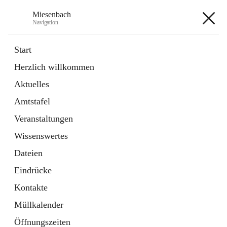
Miesenbach
Navigation
Miesenbach
Start
Herzlich willkommen
öffnet
Abwasserverband oberes Piestingtal
Aktuelles
in
Externe Webseite
neuem
Amtstafel
Tab
öffnet
Region Schneebergland
in
Externe Webseite
Veranstaltungen
neuem
Tab
Wissenswertes
+2
Dateien
Eindrücke
Kontakte
Müllkalender
Hauptadresse
Öffnungszeiten