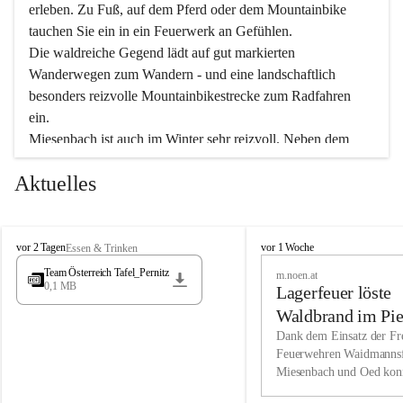
erleben. Zu Fuß, auf dem Pferd oder dem Mountainbike 
tauchen Sie ein in ein Feuerwerk an Gefühlen.
Die waldreiche Gegend lädt auf gut markierten 
Wanderwegen zum Wandern - und eine landschaftlich 
besonders reizvolle Mountainbikestrecke zum Radfahren 
ein.
Miesenbach ist auch im Winter sehr reizvoll. Neben dem 
Eisstockschießen gibt es auf dem nahe gelegenen Unterberg 
Aktuelles
wunderschöne Naturschneepisten, die zum Schifahren oder 
Boarden einladen. Ebenso ist der 2.075 m hohe Schneeberg 
ein Paradies für Sportfreunde. Genießen Sie auch das 
M
vielfältige Angebot unserer Kulturvereine.
M
vor 2 Tagen
vor 1 Woche
Essen & Trinken
i
i
Team Österreich Tafel_Pernitz
m.noen.at
e
e
0,1 MB
Überzeugen Sie sich selbst, dass Sie in Miesenbach sowie 
Lagerfeuer löste
s
s
e
in den Beherbergungsbetrieben, Gaststätten und urigen 
e
Waldbrand im Pie
n
n
Berghütten herzlich aufgenommen werden.
aus
Dank dem Einsatz der Fre
b
b
Feuerwehren Waidmannsf
a
a
Miesenbach und Oed kon
c
Wir kennen Miesenbach als lebens- und liebenswerten Ort. 
c
bei der Gauermannhütte s
h
h
Tradition und Innovation werden ebenso groß geschrieben 