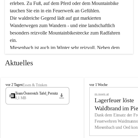
erleben. Zu Fuß, auf dem Pferd oder dem Mountainbike 
tauchen Sie ein in ein Feuerwerk an Gefühlen.
Die waldreiche Gegend lädt auf gut markierten 
Wanderwegen zum Wandern - und eine landschaftlich 
besonders reizvolle Mountainbikestrecke zum Radfahren 
ein.
Miesenbach ist auch im Winter sehr reizvoll. Neben dem 
Eisstockschießen gibt es auf dem nahe gelegenen Unterberg 
Aktuelles
wunderschöne Naturschneepisten, die zum Schifahren oder 
Boarden einladen. Ebenso ist der 2.075 m hohe Schneeberg 
ein Paradies für Sportfreunde. Genießen Sie auch das 
M
vielfältige Angebot unserer Kulturvereine.
M
vor 2 Tagen
vor 1 Woche
Essen & Trinken
i
i
Team Österreich Tafel_Pernitz
m.noen.at
e
e
0,1 MB
Überzeugen Sie sich selbst, dass Sie in Miesenbach sowie 
Lagerfeuer löste
s
s
e
in den Beherbergungsbetrieben, Gaststätten und urigen 
e
Waldbrand im Pie
n
n
Berghütten herzlich aufgenommen werden.
aus
Dank dem Einsatz der Fre
b
b
Feuerwehren Waidmannsf
a
a
Miesenbach und Oed kon
c
Wir kennen Miesenbach als lebens- und liebenswerten Ort. 
c
bei der Gauermannhütte s
h
h
Tradition und Innovation werden ebenso groß geschrieben 