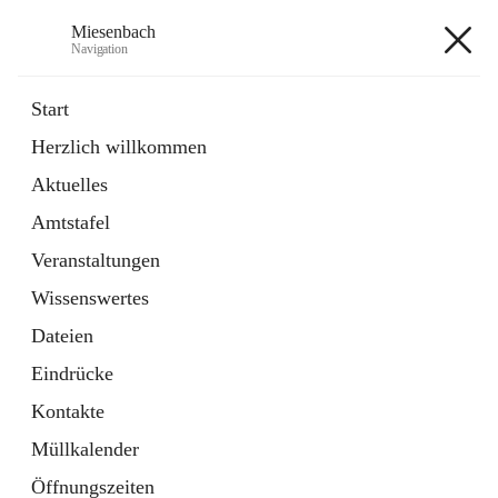
Miesenbach
Navigation
Miesenbach
Start
Herzlich willkommen
öffnet
Abwasserverband oberes Piestingtal
Aktuelles
in
Externe Webseite
neuem
Amtstafel
Tab
öffnet
Region Schneebergland
in
Externe Webseite
Veranstaltungen
neuem
Tab
Wissenswertes
+2
Dateien
Eindrücke
Kontakte
Müllkalender
Hauptadresse
Öffnungszeiten