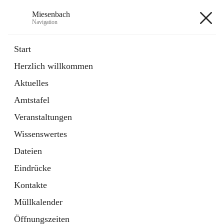
Miesenbach
Navigation
Miesenbach
Start
Herzlich willkommen
öffnet
Abwasserverband oberes Piestingtal
Aktuelles
in
Externe Webseite
neuem
Amtstafel
Tab
öffnet
Region Schneebergland
in
Externe Webseite
Veranstaltungen
neuem
Tab
Wissenswertes
+2
Dateien
Eindrücke
Kontakte
Müllkalender
Hauptadresse
Öffnungszeiten