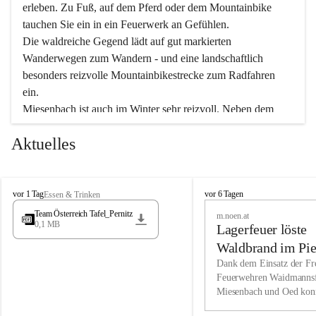
erleben. Zu Fuß, auf dem Pferd oder dem Mountainbike 
tauchen Sie ein in ein Feuerwerk an Gefühlen.
Die waldreiche Gegend lädt auf gut markierten 
Wanderwegen zum Wandern - und eine landschaftlich 
besonders reizvolle Mountainbikestrecke zum Radfahren 
ein.
Miesenbach ist auch im Winter sehr reizvoll. Neben dem 
Eisstockschießen gibt es auf dem nahe gelegenen Unterberg 
Aktuelles
wunderschöne Naturschneepisten, die zum Schifahren oder 
Boarden einladen. Ebenso ist der 2.075 m hohe Schneeberg 
ein Paradies für Sportfreunde. Genießen Sie auch das 
M
vielfältige Angebot unserer Kulturvereine.
M
vor 1 Tag
vor 6 Tagen
Essen & Trinken
i
i
Team Österreich Tafel_Pernitz
m.noen.at
e
e
0,1 MB
Überzeugen Sie sich selbst, dass Sie in Miesenbach sowie 
Lagerfeuer löste
s
s
e
in den Beherbergungsbetrieben, Gaststätten und urigen 
e
Waldbrand im Pie
n
n
Berghütten herzlich aufgenommen werden.
aus
Dank dem Einsatz der Fre
b
b
Feuerwehren Waidmannsf
a
a
Miesenbach und Oed kon
c
Wir kennen Miesenbach als lebens- und liebenswerten Ort. 
c
bei der Gauermannhütte s
h
h
Tradition und Innovation werden ebenso groß geschrieben 