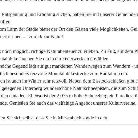
 Entspannung und Erholung suchen, haben Sie mit unserer Gemeinde e
offen.
om Lärm der Städte bietet der Ort den Gästen viele Möglichkeiten, Gei
 erfrischen .... zurück zur Natur!
es noch möglich, richtige Naturabenteuer zu erleben. Zu Fuß, auf dem P
tainbike tauchen Sie ein in ein Feuerwerk an Gefühlen.
reiche Gegend lädt auf gut markierten Wanderwegen zum Wandern - un
tlich besonders reizvolle Mountainbikestrecke zum Radfahren ein.
h ist auch im Winter sehr reizvoll. Neben dem Eisstockschießen gibt e
 gelegenen Unterberg wunderschöne Naturschneepisten, die zum Schif
den einladen. Ebenso ist der 2.075 m hohe Schneeberg ein Paradies fü
nde. Genießen Sie auch das vielfältige Angebot unserer Kulturvereine.
n Sie sich selbst, dass Sie in Miesenbach sowie in den 
gungsbetrieben, Gaststätten und urigen Berghütten herzlich aufgenom