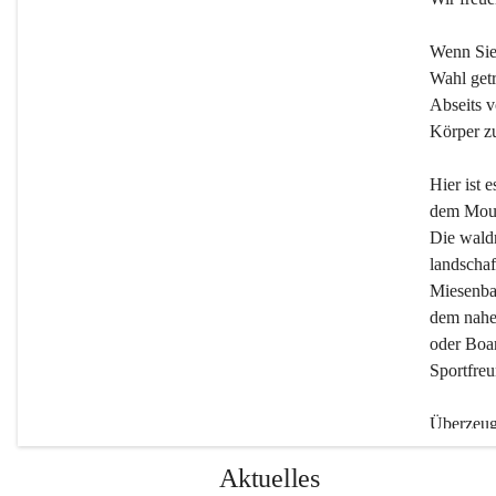
Wenn Sie
Wahl getr
Abseits v
Körper zu
Hier ist 
dem Moun
Die wald
landschaf
Miesenbac
dem nahe
oder Boar
Sportfreu
Überzeuge
Beherber
Aktuelles
werden.