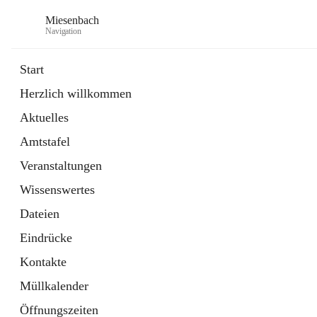
Miesenbach
Navigation
Start
Herzlich willkommen
öffnet
Abwasserverband oberes Piestingtal
Aktuelles
in
Externe Webseite
neuem
Amtstafel
Tab
öffnet
Region Schneebergland
in
Externe Webseite
Veranstaltungen
neuem
Tab
Wissenswertes
Dateien
Eindrücke
Kontakte
Müllkalender
Öffnungszeiten