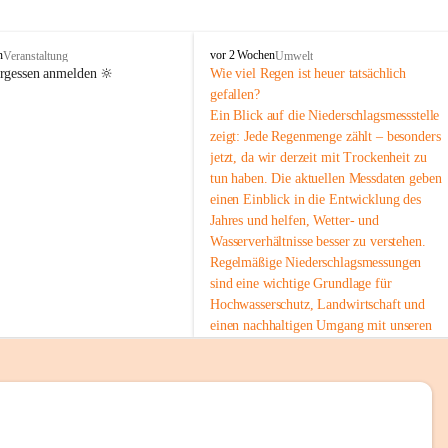
tion 
M
n
vor 2 Wochen
Veranstaltung
Umwelt
i
ergessen anmelden 🔆
Wie viel Regen ist heuer tatsächlich 
e
gefallen?
s
Ein Blick auf die Niederschlagsmessstelle 
stelle 
e
zeigt: Jede Regenmenge zählt – besonders 
n
gt und 
jetzt, da wir derzeit mit Trockenheit zu 
b
tun haben. Die aktuellen Messdaten geben 
a
c
einen Einblick in die Entwicklung des 
h
Jahres und helfen, Wetter- und 
Wasserverhältnisse besser zu verstehen.
sätzen 
Regelmäßige Niederschlagsmessungen 
r 
sind eine wichtige Grundlage für 
. Den 
Hochwasserschutz, Landwirtschaft und 
m Wohl 
einen nachhaltigen Umgang mit unseren 
Ressourcen. Gerade in trockenen Zeiten ist
es umso wichtiger, bewusst und 
verantwortungsvoll mit Wasser 
umzugehen.
emeinde“ 
 Die aktuellen Messwerte findest du hier:
rten und 