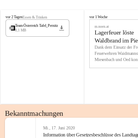
Wir kenne
M
M
werden eb
vor 2 Tagen
vor 1 Woche
Essen & Trinken
i
i
Entwickl
Team Österreich Tafel_Pernitz
m.noen.at
e
e
0,1 MB
Lagerfeuer löste
s
s
e
e
Unsere Ve
Waldbrand im Pie
n
n
bzw. Info
aus
Dank dem Einsatz der Fre
b
b
Feuerwehren Waidmannsf
wir fühl
a
a
Miesenbach und Oed kon
c
c
Lösungsor
bei der Gauermannhütte s
h
h
gelöscht werden.
Unsere M
der Wirts
kurzfrist
gesetzlic
unserer G
Bekanntmachungen
beizubeha
Nach 201
Mi., 17. Juni 2020
Information über Gesetzesbeschlüsse des Landtag
verliehen