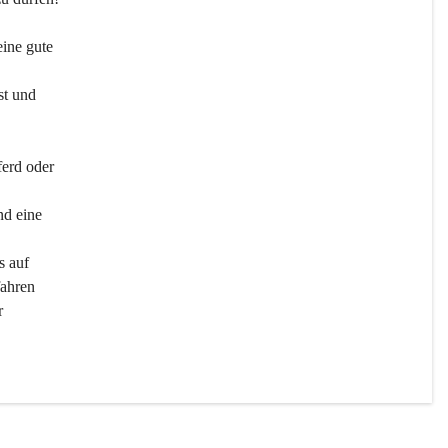
ine gute 
st und 
ferd oder 
d eine 
s auf 
ahren 
r 
men 