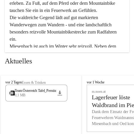
erleben. Zu Fuß, auf dem Pferd oder dem Mountainbike 
tauchen Sie ein in ein Feuerwerk an Gefühlen.
Die waldreiche Gegend lädt auf gut markierten 
Wanderwegen zum Wandern - und eine landschaftlich 
besonders reizvolle Mountainbikestrecke zum Radfahren 
ein.
Miesenbach ist auch im Winter sehr reizvoll. Neben dem 
Eisstockschießen gibt es auf dem nahe gelegenen Unterberg 
Aktuelles
wunderschöne Naturschneepisten, die zum Schifahren oder 
Boarden einladen. Ebenso ist der 2.075 m hohe Schneeberg 
ein Paradies für Sportfreunde. Genießen Sie auch das 
M
vielfältige Angebot unserer Kulturvereine.
M
vor 2 Tagen
vor 1 Woche
Essen & Trinken
i
i
Team Österreich Tafel_Pernitz
m.noen.at
e
e
0,1 MB
Überzeugen Sie sich selbst, dass Sie in Miesenbach sowie 
Lagerfeuer löste
s
s
e
in den Beherbergungsbetrieben, Gaststätten und urigen 
e
Waldbrand im Pie
n
n
Berghütten herzlich aufgenommen werden.
aus
Dank dem Einsatz der Fre
b
b
Feuerwehren Waidmannsf
a
a
Miesenbach und Oed kon
c
Wir kennen Miesenbach als lebens- und liebenswerten Ort. 
c
bei der Gauermannhütte s
h
h
Tradition und Innovation werden ebenso groß geschrieben 