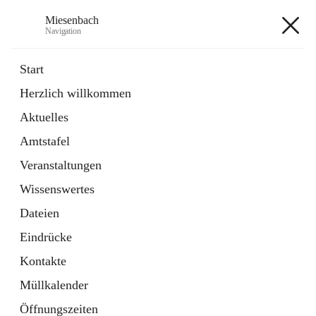
Miesenbach
Navigation
Miesenbach
Start
Herzlich willkommen
öffnet
Abwasserverband oberes Piestingtal
Aktuelles
in
Externe Webseite
neuem
Amtstafel
Tab
öffnet
Region Schneebergland
in
Externe Webseite
Veranstaltungen
neuem
Tab
Wissenswertes
+2
Dateien
Eindrücke
Kontakte
Müllkalender
Hauptadresse
Öffnungszeiten