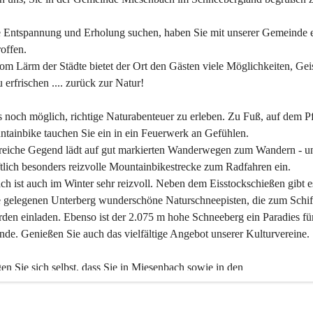
 Entspannung und Erholung suchen, haben Sie mit unserer Gemeinde e
offen.
om Lärm der Städte bietet der Ort den Gästen viele Möglichkeiten, Gei
 erfrischen .... zurück zur Natur!
es noch möglich, richtige Naturabenteuer zu erleben. Zu Fuß, auf dem P
tainbike tauchen Sie ein in ein Feuerwerk an Gefühlen.
reiche Gegend lädt auf gut markierten Wanderwegen zum Wandern - un
tlich besonders reizvolle Mountainbikestrecke zum Radfahren ein.
h ist auch im Winter sehr reizvoll. Neben dem Eisstockschießen gibt e
 gelegenen Unterberg wunderschöne Naturschneepisten, die zum Schif
den einladen. Ebenso ist der 2.075 m hohe Schneeberg ein Paradies fü
nde. Genießen Sie auch das vielfältige Angebot unserer Kulturvereine.
n Sie sich selbst, dass Sie in Miesenbach sowie in den 
gungsbetrieben, Gaststätten und urigen Berghütten herzlich aufgenom