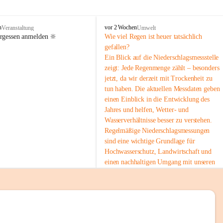
tion 
M
n
vor 2 Wochen
Veranstaltung
Umwelt
i
ergessen anmelden 🔆
Wie viel Regen ist heuer tatsächlich 
e
gefallen?
s
Ein Blick auf die Niederschlagsmessstelle 
stelle 
e
zeigt: Jede Regenmenge zählt – besonders 
n
gt und 
jetzt, da wir derzeit mit Trockenheit zu 
b
tun haben. Die aktuellen Messdaten geben 
a
c
einen Einblick in die Entwicklung des 
h
Jahres und helfen, Wetter- und 
Wasserverhältnisse besser zu verstehen.
sätzen 
Regelmäßige Niederschlagsmessungen 
r 
sind eine wichtige Grundlage für 
. Den 
Hochwasserschutz, Landwirtschaft und 
m Wohl 
einen nachhaltigen Umgang mit unseren 
Ressourcen. Gerade in trockenen Zeiten ist
es umso wichtiger, bewusst und 
verantwortungsvoll mit Wasser 
umzugehen.
emeinde“ 
 Die aktuellen Messwerte findest du hier:
rten und 