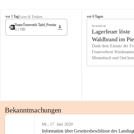
Wir kenne
M
M
werden eb
vor 1 Tag
vor 6 Tagen
Essen & Trinken
i
i
Entwickl
Team Österreich Tafel_Pernitz
m.noen.at
e
e
0,1 MB
Lagerfeuer löste
s
s
e
e
Unsere Ve
Waldbrand im Pie
n
n
bzw. Info
aus
Dank dem Einsatz der Fre
b
b
Feuerwehren Waidmannsf
wir fühl
a
a
Miesenbach und Oed kon
c
c
Lösungsor
bei der Gauermannhütte s
h
h
gelöscht werden.
Unsere M
der Wirts
kurzfrist
gesetzlic
unserer G
Bekanntmachungen
beizubeha
Nach 201
Mi., 17. Juni 2020
Information über Gesetzesbeschlüsse des Landtag
verliehen