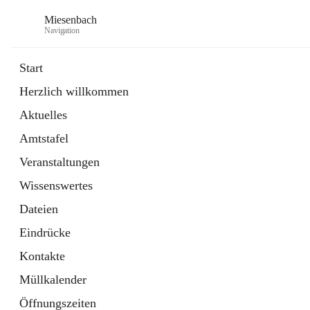
Miesenbach
Navigation
Start
Herzlich willkommen
öffnet
Abwasserverband oberes Piestingtal
Aktuelles
in
Externe Webseite
neuem
Amtstafel
Tab
öffnet
Region Schneebergland
in
Externe Webseite
Veranstaltungen
neuem
Tab
Wissenswertes
Dateien
Eindrücke
Kontakte
Müllkalender
Öffnungszeiten