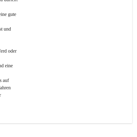
ine gute 
st und 
ferd oder 
d eine 
s auf 
ahren 
r 
men 