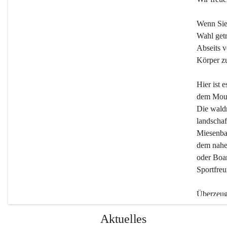
Wenn Sie
Wahl getr
Abseits v
Körper zu
Hier ist 
dem Moun
Die wald
landschaf
Miesenbac
dem nahe
oder Boar
Sportfreu
Überzeuge
Beherber
Aktuelles
werden.