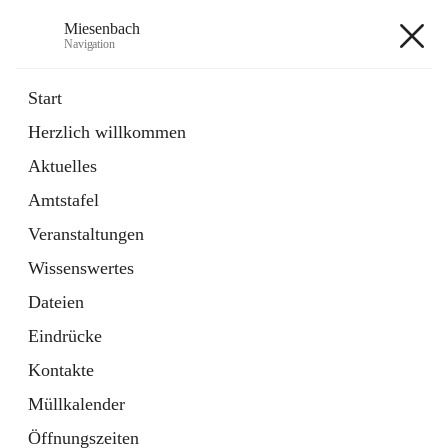
Miesenbach
Navigation
Miesenbach
Start
Herzlich willkommen
öffnet
Abwasserverband oberes Piestingtal
Aktuelles
in
Externe Webseite
neuem
Amtstafel
Tab
öffnet
Region Schneebergland
in
Externe Webseite
Veranstaltungen
neuem
Tab
Wissenswertes
+2
Dateien
Eindrücke
Kontakte
Müllkalender
Hauptadresse
Öffnungszeiten