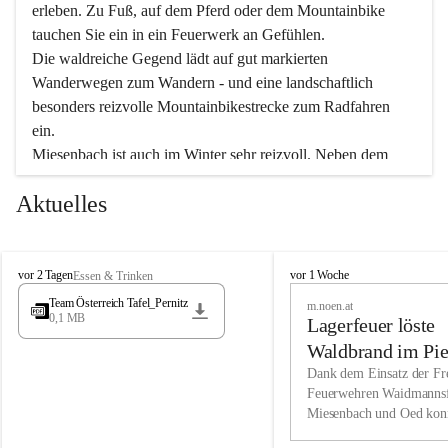
erleben. Zu Fuß, auf dem Pferd oder dem Mountainbike 
tauchen Sie ein in ein Feuerwerk an Gefühlen.
Die waldreiche Gegend lädt auf gut markierten 
Wanderwegen zum Wandern - und eine landschaftlich 
besonders reizvolle Mountainbikestrecke zum Radfahren 
ein.
Miesenbach ist auch im Winter sehr reizvoll. Neben dem 
Eisstockschießen gibt es auf dem nahe gelegenen Unterberg 
Aktuelles
wunderschöne Naturschneepisten, die zum Schifahren oder 
Boarden einladen. Ebenso ist der 2.075 m hohe Schneeberg 
ein Paradies für Sportfreunde. Genießen Sie auch das 
M
vielfältige Angebot unserer Kulturvereine.
M
vor 2 Tagen
vor 1 Woche
Essen & Trinken
i
i
Team Österreich Tafel_Pernitz
m.noen.at
e
e
0,1 MB
Überzeugen Sie sich selbst, dass Sie in Miesenbach sowie 
Lagerfeuer löste
s
s
e
in den Beherbergungsbetrieben, Gaststätten und urigen 
e
Waldbrand im Pie
n
n
Berghütten herzlich aufgenommen werden.
aus
Dank dem Einsatz der Fre
b
b
Feuerwehren Waidmannsf
a
a
Miesenbach und Oed kon
c
Wir kennen Miesenbach als lebens- und liebenswerten Ort. 
c
bei der Gauermannhütte s
h
h
Tradition und Innovation werden ebenso groß geschrieben 