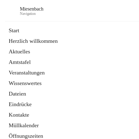
Miesenbach
Navigation
Start
Herzlich willkommen
öffnet
Abwasserverband oberes Piestingtal
Aktuelles
in
Externe Webseite
neuem
Amtstafel
Tab
öffnet
Region Schneebergland
in
Externe Webseite
Veranstaltungen
neuem
Tab
Wissenswertes
Dateien
Eindrücke
Kontakte
Müllkalender
Öffnungszeiten