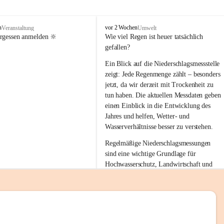
tion 
M
n
vor 2 Wochen
Veranstaltung
Umwelt
i
ergessen anmelden 🔆
Wie viel Regen ist heuer tatsächlich 
e
gefallen?
s
stelle 
e
Ein Blick auf die Niederschlagsmessstelle 
n
zeigt: Jede Regenmenge zählt – besonders 
gt und 
b
jetzt, da wir derzeit mit Trockenheit zu 
a
tun haben. Die aktuellen Messdaten geben 
c
einen Einblick in die Entwicklung des 
h
Jahres und helfen, Wetter- und 
sätzen 
Wasserverhältnisse besser zu verstehen.
r 
Regelmäßige Niederschlagsmessungen 
. Den 
sind eine wichtige Grundlage für 
m Wohl 
Hochwasserschutz, Landwirtschaft und 
einen nachhaltigen Umgang mit unseren 
Ressourcen. Gerade in trockenen Zeiten ist
es umso wichtiger, bewusst und 
verantwortungsvoll mit Wasser 
emeinde“ 
umzugehen.
rten und 