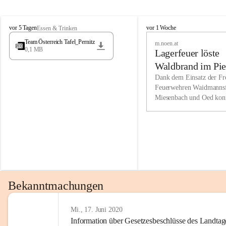
Wir kenne
M
M
werden eb
vor 5 Tagen
vor 1 Woche
Essen & Trinken
i
i
Entwickl
Team Österreich Tafel_Pernitz
m.noen.at
e
e
0,1 MB
Lagerfeuer löste
s
s
e
e
Unsere Ve
Waldbrand im Pie
n
n
bzw. Info
aus
Dank dem Einsatz der Fre
b
b
Feuerwehren Waidmannsf
wir fühl
a
a
Miesenbach und Oed kon
c
c
Lösungsor
bei der Gauermannhütte s
h
h
gelöscht werden.
Unsere M
der Wirts
kurzfrist
gesetzlic
unserer G
Bekanntmachungen
beizubeha
Nach 201
Mi., 17. Juni 2020
Information über Gesetzesbeschlüsse des Landtag
verliehen