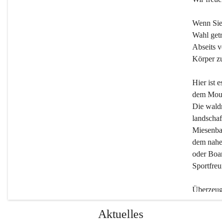
Wenn Sie
Wahl getr
Abseits v
Körper zu
Hier ist 
dem Moun
Die wald
landschaf
Miesenbac
dem nahe
oder Boar
Sportfreu
Überzeuge
Beherber
Aktuelles
werden.