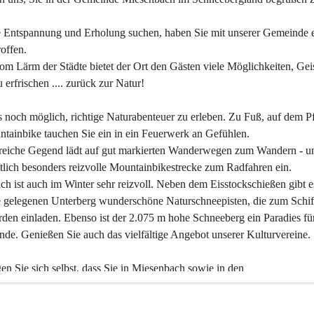
 Entspannung und Erholung suchen, haben Sie mit unserer Gemeinde e
offen.
om Lärm der Städte bietet der Ort den Gästen viele Möglichkeiten, Gei
 erfrischen .... zurück zur Natur!
es noch möglich, richtige Naturabenteuer zu erleben. Zu Fuß, auf dem P
tainbike tauchen Sie ein in ein Feuerwerk an Gefühlen.
reiche Gegend lädt auf gut markierten Wanderwegen zum Wandern - un
tlich besonders reizvolle Mountainbikestrecke zum Radfahren ein.
h ist auch im Winter sehr reizvoll. Neben dem Eisstockschießen gibt e
 gelegenen Unterberg wunderschöne Naturschneepisten, die zum Schif
den einladen. Ebenso ist der 2.075 m hohe Schneeberg ein Paradies fü
nde. Genießen Sie auch das vielfältige Angebot unserer Kulturvereine.
n Sie sich selbst, dass Sie in Miesenbach sowie in den 
gungsbetrieben, Gaststätten und urigen Berghütten herzlich aufgenom