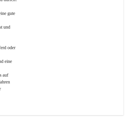
ine gute 
st und 
ferd oder 
d eine 
s auf 
ahren 
r 
men 