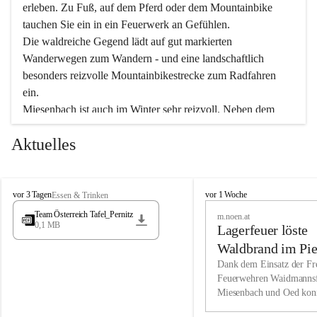
erleben. Zu Fuß, auf dem Pferd oder dem Mountainbike 
tauchen Sie ein in ein Feuerwerk an Gefühlen.
Die waldreiche Gegend lädt auf gut markierten 
Wanderwegen zum Wandern - und eine landschaftlich 
besonders reizvolle Mountainbikestrecke zum Radfahren 
ein.
Miesenbach ist auch im Winter sehr reizvoll. Neben dem 
Eisstockschießen gibt es auf dem nahe gelegenen Unterberg 
Aktuelles
wunderschöne Naturschneepisten, die zum Schifahren oder 
Boarden einladen. Ebenso ist der 2.075 m hohe Schneeberg 
ein Paradies für Sportfreunde. Genießen Sie auch das 
M
vielfältige Angebot unserer Kulturvereine.
M
vor 3 Tagen
vor 1 Woche
Essen & Trinken
i
i
Team Österreich Tafel_Pernitz
m.noen.at
e
e
0,1 MB
Überzeugen Sie sich selbst, dass Sie in Miesenbach sowie 
Lagerfeuer löste
s
s
e
in den Beherbergungsbetrieben, Gaststätten und urigen 
e
Waldbrand im Pie
n
n
Berghütten herzlich aufgenommen werden.
aus
Dank dem Einsatz der Fre
b
b
Feuerwehren Waidmannsf
a
a
Miesenbach und Oed kon
c
Wir kennen Miesenbach als lebens- und liebenswerten Ort. 
c
bei der Gauermannhütte s
h
h
Tradition und Innovation werden ebenso groß geschrieben 