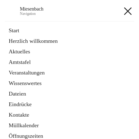
Miesenbach
Navigation
Miesenbach
Start
Herzlich willkommen
öffnet
Abwasserverband oberes Piestingtal
Aktuelles
in
Externe Webseite
neuem
Amtstafel
Tab
öffnet
Region Schneebergland
in
Externe Webseite
Veranstaltungen
neuem
Tab
Wissenswertes
+2
Dateien
Eindrücke
Kontakte
Müllkalender
Hauptadresse
Öffnungszeiten