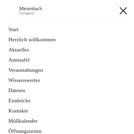
Miesenbach
Navigation
Miesenbach
Start
Herzlich willkommen
öffnet
Abwasserverband oberes Piestingtal
Aktuelles
in
Externe Webseite
neuem
Amtstafel
Tab
öffnet
Region Schneebergland
in
Externe Webseite
Veranstaltungen
neuem
Tab
Wissenswertes
+2
Dateien
Eindrücke
Kontakte
Müllkalender
Hauptadresse
Öffnungszeiten