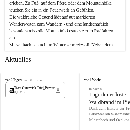
erleben. Zu Fuß, auf dem Pferd oder dem Mountainbike 
tauchen Sie ein in ein Feuerwerk an Gefühlen.
Die waldreiche Gegend lädt auf gut markierten 
Wanderwegen zum Wandern - und eine landschaftlich 
besonders reizvolle Mountainbikestrecke zum Radfahren 
ein.
Miesenbach ist auch im Winter sehr reizvoll. Neben dem 
Eisstockschießen gibt es auf dem nahe gelegenen Unterberg 
Aktuelles
wunderschöne Naturschneepisten, die zum Schifahren oder 
Boarden einladen. Ebenso ist der 2.075 m hohe Schneeberg 
ein Paradies für Sportfreunde. Genießen Sie auch das 
M
vielfältige Angebot unserer Kulturvereine.
M
vor 2 Tagen
vor 1 Woche
Essen & Trinken
i
i
Team Österreich Tafel_Pernitz
m.noen.at
e
e
0,1 MB
Überzeugen Sie sich selbst, dass Sie in Miesenbach sowie 
Lagerfeuer löste
s
s
e
in den Beherbergungsbetrieben, Gaststätten und urigen 
e
Waldbrand im Pie
n
n
Berghütten herzlich aufgenommen werden.
aus
Dank dem Einsatz der Fre
b
b
Feuerwehren Waidmannsf
a
a
Miesenbach und Oed kon
c
Wir kennen Miesenbach als lebens- und liebenswerten Ort. 
c
bei der Gauermannhütte s
h
h
Tradition und Innovation werden ebenso groß geschrieben 