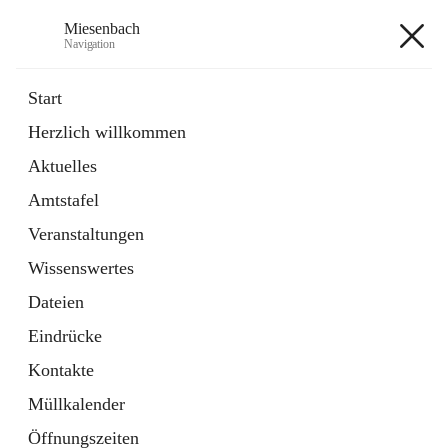
Miesenbach
Navigation
Miesenbach
Start
Herzlich willkommen
öffnet
Abwasserverband oberes Piestingtal
Aktuelles
in
Externe Webseite
neuem
Amtstafel
Tab
öffnet
Region Schneebergland
in
Externe Webseite
Veranstaltungen
neuem
Tab
Wissenswertes
+2
Dateien
Eindrücke
Kontakte
Müllkalender
Hauptadresse
Öffnungszeiten