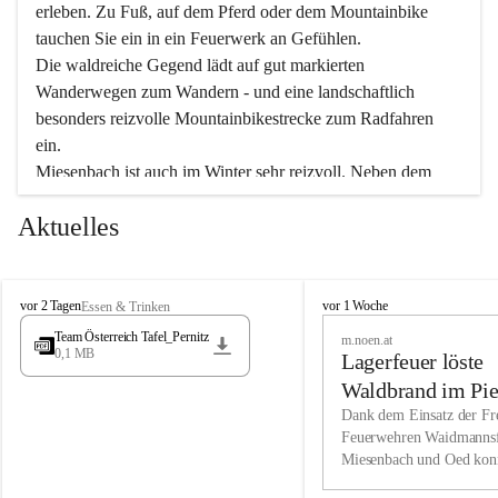
erleben. Zu Fuß, auf dem Pferd oder dem Mountainbike 
tauchen Sie ein in ein Feuerwerk an Gefühlen.
Die waldreiche Gegend lädt auf gut markierten 
Wanderwegen zum Wandern - und eine landschaftlich 
besonders reizvolle Mountainbikestrecke zum Radfahren 
ein.
Miesenbach ist auch im Winter sehr reizvoll. Neben dem 
Eisstockschießen gibt es auf dem nahe gelegenen Unterberg 
Aktuelles
wunderschöne Naturschneepisten, die zum Schifahren oder 
Boarden einladen. Ebenso ist der 2.075 m hohe Schneeberg 
ein Paradies für Sportfreunde. Genießen Sie auch das 
M
vielfältige Angebot unserer Kulturvereine.
M
vor 2 Tagen
vor 1 Woche
Essen & Trinken
i
i
Team Österreich Tafel_Pernitz
m.noen.at
e
e
0,1 MB
Überzeugen Sie sich selbst, dass Sie in Miesenbach sowie 
Lagerfeuer löste
s
s
e
in den Beherbergungsbetrieben, Gaststätten und urigen 
e
Waldbrand im Pie
n
n
Berghütten herzlich aufgenommen werden.
aus
Dank dem Einsatz der Fre
b
b
Feuerwehren Waidmannsf
a
a
Miesenbach und Oed kon
c
Wir kennen Miesenbach als lebens- und liebenswerten Ort. 
c
bei der Gauermannhütte s
h
h
Tradition und Innovation werden ebenso groß geschrieben 