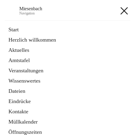
Miesenbach
Navigation
Miesenbach
Start
Herzlich willkommen
öffnet
Abwasserverband oberes Piestingtal
Aktuelles
in
Externe Webseite
neuem
Amtstafel
Tab
öffnet
Region Schneebergland
in
Externe Webseite
Veranstaltungen
neuem
Tab
Wissenswertes
+2
Dateien
Eindrücke
Kontakte
Müllkalender
Hauptadresse
Öffnungszeiten