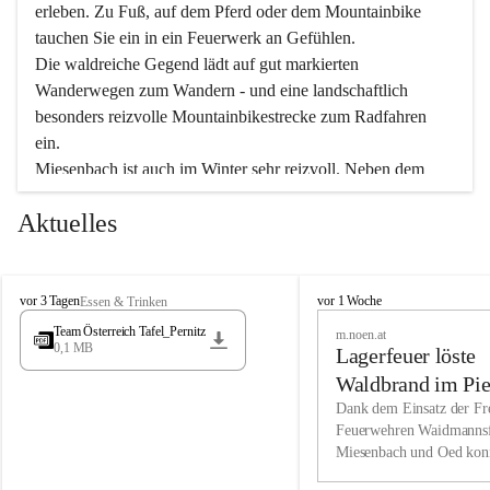
erleben. Zu Fuß, auf dem Pferd oder dem Mountainbike 
tauchen Sie ein in ein Feuerwerk an Gefühlen.
Die waldreiche Gegend lädt auf gut markierten 
Wanderwegen zum Wandern - und eine landschaftlich 
besonders reizvolle Mountainbikestrecke zum Radfahren 
ein.
Miesenbach ist auch im Winter sehr reizvoll. Neben dem 
Eisstockschießen gibt es auf dem nahe gelegenen Unterberg 
Aktuelles
wunderschöne Naturschneepisten, die zum Schifahren oder 
Boarden einladen. Ebenso ist der 2.075 m hohe Schneeberg 
ein Paradies für Sportfreunde. Genießen Sie auch das 
M
vielfältige Angebot unserer Kulturvereine.
M
vor 3 Tagen
vor 1 Woche
Essen & Trinken
i
i
Team Österreich Tafel_Pernitz
m.noen.at
e
e
0,1 MB
Überzeugen Sie sich selbst, dass Sie in Miesenbach sowie 
Lagerfeuer löste
s
s
e
in den Beherbergungsbetrieben, Gaststätten und urigen 
e
Waldbrand im Pie
n
n
Berghütten herzlich aufgenommen werden.
aus
Dank dem Einsatz der Fre
b
b
Feuerwehren Waidmannsf
a
a
Miesenbach und Oed kon
c
Wir kennen Miesenbach als lebens- und liebenswerten Ort. 
c
bei der Gauermannhütte s
h
h
Tradition und Innovation werden ebenso groß geschrieben 