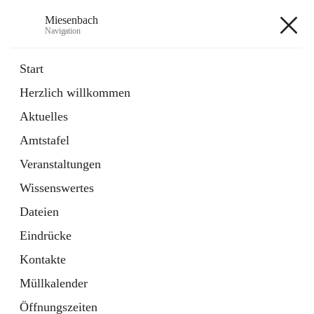
Miesenbach
Navigation
Miesenbach
Start
Herzlich willkommen
öffnet
Abwasserverband oberes Piestingtal
Aktuelles
in
Externe Webseite
neuem
Amtstafel
Tab
öffnet
Region Schneebergland
in
Externe Webseite
Veranstaltungen
neuem
Tab
Wissenswertes
+2
Dateien
Eindrücke
Kontakte
Müllkalender
Hauptadresse
Öffnungszeiten