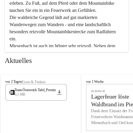
erleben. Zu Fuß, auf dem Pferd oder dem Mountainbike 
tauchen Sie ein in ein Feuerwerk an Gefühlen.
Die waldreiche Gegend lädt auf gut markierten 
Wanderwegen zum Wandern - und eine landschaftlich 
besonders reizvolle Mountainbikestrecke zum Radfahren 
ein.
Miesenbach ist auch im Winter sehr reizvoll. Neben dem 
Eisstockschießen gibt es auf dem nahe gelegenen Unterberg 
Aktuelles
wunderschöne Naturschneepisten, die zum Schifahren oder 
Boarden einladen. Ebenso ist der 2.075 m hohe Schneeberg 
ein Paradies für Sportfreunde. Genießen Sie auch das 
M
vielfältige Angebot unserer Kulturvereine.
M
vor 2 Tagen
vor 1 Woche
Essen & Trinken
i
i
Team Österreich Tafel_Pernitz
m.noen.at
e
e
0,1 MB
Überzeugen Sie sich selbst, dass Sie in Miesenbach sowie 
Lagerfeuer löste
s
s
e
in den Beherbergungsbetrieben, Gaststätten und urigen 
e
Waldbrand im Pie
n
n
Berghütten herzlich aufgenommen werden.
aus
Dank dem Einsatz der Fre
b
b
Feuerwehren Waidmannsf
a
a
Miesenbach und Oed kon
c
Wir kennen Miesenbach als lebens- und liebenswerten Ort. 
c
bei der Gauermannhütte s
h
h
Tradition und Innovation werden ebenso groß geschrieben 