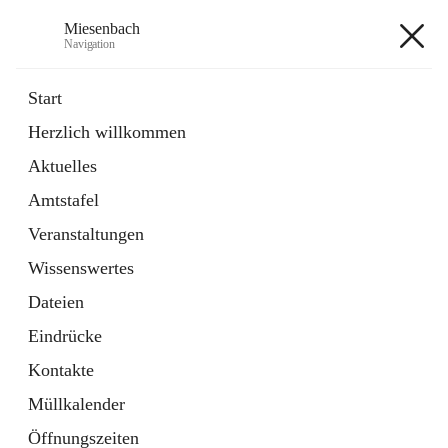
Miesenbach
Navigation
Miesenbach
Start
Herzlich willkommen
öffnet
Abwasserverband oberes Piestingtal
Aktuelles
in
Externe Webseite
neuem
Amtstafel
Tab
öffnet
Region Schneebergland
in
Externe Webseite
Veranstaltungen
neuem
Tab
Wissenswertes
+2
Dateien
Eindrücke
Kontakte
Müllkalender
Hauptadresse
Öffnungszeiten