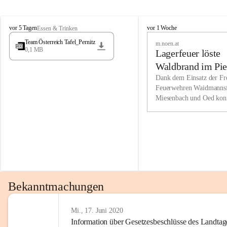
Wir kenne
M
M
werden eb
vor 5 Tagen
vor 1 Woche
Essen & Trinken
i
i
Entwickl
Team Österreich Tafel_Pernitz
m.noen.at
e
e
0,1 MB
Lagerfeuer löste
s
s
e
e
Unsere Ve
Waldbrand im Pie
n
n
bzw. Info
aus
Dank dem Einsatz der Fre
b
b
Feuerwehren Waidmannsf
wir fühl
a
a
Miesenbach und Oed kon
c
c
Lösungsor
bei der Gauermannhütte s
h
h
gelöscht werden.
Unsere M
der Wirts
kurzfrist
gesetzlic
unserer G
Bekanntmachungen
beizubeha
Nach 201
Mi., 17. Juni 2020
Information über Gesetzesbeschlüsse des Landtag
verliehen