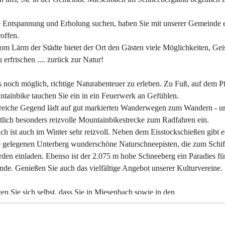
 Entspannung und Erholung suchen, haben Sie mit unserer Gemeinde e
offen.
om Lärm der Städte bietet der Ort den Gästen viele Möglichkeiten, Gei
 erfrischen .... zurück zur Natur!
es noch möglich, richtige Naturabenteuer zu erleben. Zu Fuß, auf dem P
tainbike tauchen Sie ein in ein Feuerwerk an Gefühlen.
reiche Gegend lädt auf gut markierten Wanderwegen zum Wandern - un
tlich besonders reizvolle Mountainbikestrecke zum Radfahren ein.
h ist auch im Winter sehr reizvoll. Neben dem Eisstockschießen gibt e
 gelegenen Unterberg wunderschöne Naturschneepisten, die zum Schif
den einladen. Ebenso ist der 2.075 m hohe Schneeberg ein Paradies fü
nde. Genießen Sie auch das vielfältige Angebot unserer Kulturvereine.
n Sie sich selbst, dass Sie in Miesenbach sowie in den 
gungsbetrieben, Gaststätten und urigen Berghütten herzlich aufgenom