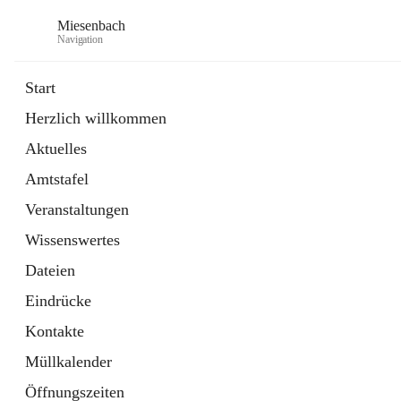
Miesenbach
Navigation
Start
Herzlich willkommen
öffnet
Abwasserverband oberes Piestingtal
Aktuelles
in
Externe Webseite
neuem
Amtstafel
Tab
öffnet
Region Schneebergland
in
Externe Webseite
Veranstaltungen
neuem
Tab
Wissenswertes
Dateien
Eindrücke
Kontakte
Müllkalender
Öffnungszeiten