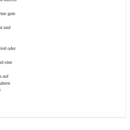
ine gute 
st und 
ferd oder 
d eine 
s auf 
ahren 
r 
men 