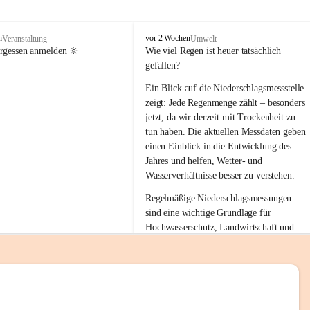
tion 
M
n
vor 2 Wochen
Veranstaltung
Umwelt
i
ergessen anmelden 🔆
Wie viel Regen ist heuer tatsächlich 
e
gefallen?
s
stelle 
e
Ein Blick auf die Niederschlagsmessstelle 
n
zeigt: Jede Regenmenge zählt – besonders 
gt und 
b
jetzt, da wir derzeit mit Trockenheit zu 
a
tun haben. Die aktuellen Messdaten geben 
c
einen Einblick in die Entwicklung des 
h
Jahres und helfen, Wetter- und 
sätzen 
Wasserverhältnisse besser zu verstehen.
r 
Regelmäßige Niederschlagsmessungen 
. Den 
sind eine wichtige Grundlage für 
m Wohl 
Hochwasserschutz, Landwirtschaft und 
einen nachhaltigen Umgang mit unseren 
Ressourcen. Gerade in trockenen Zeiten ist
es umso wichtiger, bewusst und 
verantwortungsvoll mit Wasser 
emeinde“ 
umzugehen.
rten und 