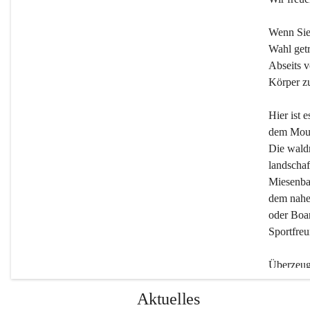
Wenn Sie
Wahl getr
Abseits v
Körper zu
Hier ist 
dem Moun
Die wald
landschaf
Miesenbac
dem nahe
oder Boar
Sportfreu
Überzeuge
Beherber
Aktuelles
werden.