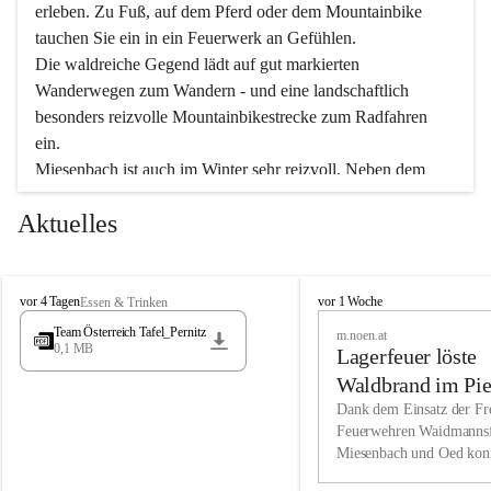
erleben. Zu Fuß, auf dem Pferd oder dem Mountainbike 
tauchen Sie ein in ein Feuerwerk an Gefühlen.
Die waldreiche Gegend lädt auf gut markierten 
Wanderwegen zum Wandern - und eine landschaftlich 
besonders reizvolle Mountainbikestrecke zum Radfahren 
ein.
Miesenbach ist auch im Winter sehr reizvoll. Neben dem 
Eisstockschießen gibt es auf dem nahe gelegenen Unterberg 
Aktuelles
wunderschöne Naturschneepisten, die zum Schifahren oder 
Boarden einladen. Ebenso ist der 2.075 m hohe Schneeberg 
ein Paradies für Sportfreunde. Genießen Sie auch das 
M
vielfältige Angebot unserer Kulturvereine.
M
vor 4 Tagen
vor 1 Woche
Essen & Trinken
i
i
Team Österreich Tafel_Pernitz
m.noen.at
e
e
0,1 MB
Überzeugen Sie sich selbst, dass Sie in Miesenbach sowie 
Lagerfeuer löste
s
s
e
in den Beherbergungsbetrieben, Gaststätten und urigen 
e
Waldbrand im Pie
n
n
Berghütten herzlich aufgenommen werden.
aus
Dank dem Einsatz der Fre
b
b
Feuerwehren Waidmannsf
a
a
Miesenbach und Oed kon
c
Wir kennen Miesenbach als lebens- und liebenswerten Ort. 
c
bei der Gauermannhütte s
h
h
Tradition und Innovation werden ebenso groß geschrieben 