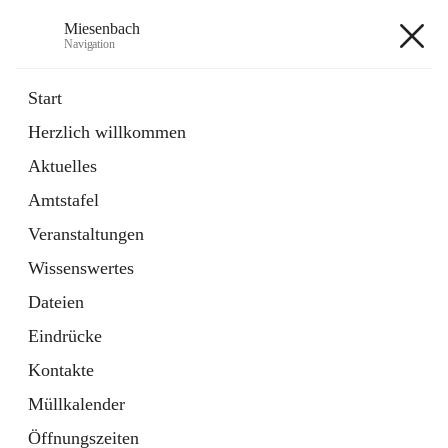
Miesenbach
Navigation
Miesenbach
Start
Herzlich willkommen
öffnet
Abwasserverband oberes Piestingtal
Aktuelles
in
Externe Webseite
neuem
Amtstafel
Tab
öffnet
Region Schneebergland
in
Externe Webseite
Veranstaltungen
neuem
Tab
Wissenswertes
+2
Dateien
Eindrücke
Kontakte
Müllkalender
Hauptadresse
Öffnungszeiten